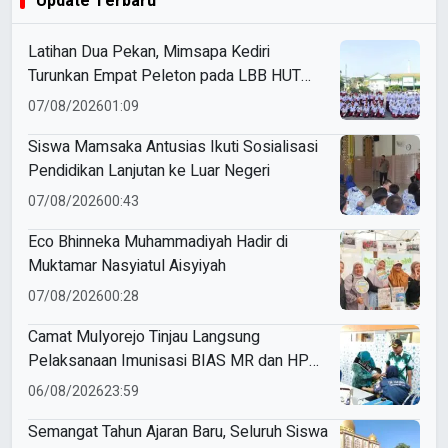
Update Terbaru
Latihan Dua Pekan, Mimsapa Kediri
Turunkan Empat Peleton pada LBB HUT
Ke-81 RI Kecamatan Pare
07/08/2026
01:09
Siswa Mamsaka Antusias Ikuti Sosialisasi
Pendidikan Lanjutan ke Luar Negeri
07/08/2026
00:43
Eco Bhinneka Muhammadiyah Hadir di
Muktamar Nasyiatul Aisyiyah
07/08/2026
00:28
Camat Mulyorejo Tinjau Langsung
Pelaksanaan Imunisasi BIAS MR dan HPV
di SD Muhammadiyah 18 Surabaya
06/08/2026
23:59
Semangat Tahun Ajaran Baru, Seluruh Siswa