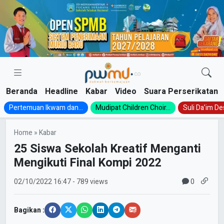
Skip
to
content
Beranda
Headline
Kabar
Video
Suara Perserikatan
Pertemuan Ikwam dan...
Mudipat Children Choir...
Suli Da’im Des
Home
»
Kabar
25 Siswa Sekolah Kreatif Menganti
Mengikuti Final Kompi 2022
0
02/10/2022
16:47
- 789 views
Bagikan :