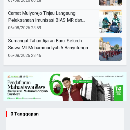
07/08/2026 00:28
Camat Mulyorejo Tinjau Langsung
Pelaksanaan Imunisasi BIAS MR dan
HPV di SD Muhammadiyah 18 Surabaya
06/08/2026 23:59
Semangat Tahun Ajaran Baru, Seluruh
Siswa MI Muhammadiyah 5 Banyutengah
Ikuti Latihan Tapak Suci Perdana
06/08/2026 23:46
0 Tanggapan