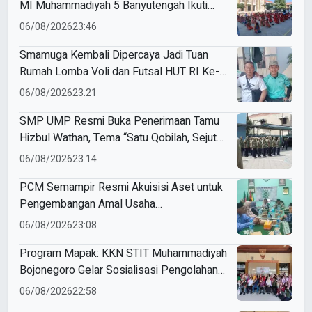
MI Muhammadiyah 5 Banyutengah Ikuti
Latihan Tapak Suci Perdana
06/08/2026
23:46
Smamuga Kembali Dipercaya Jadi Tuan
Rumah Lomba Voli dan Futsal HUT RI Ke-
81 Kecamatan Tulangan
06/08/2026
23:21
SMP UMP Resmi Buka Penerimaan Tamu
Hizbul Wathan, Tema “Satu Qobilah, Sejuta
Cerita” Curi Perhatian
06/08/2026
23:14
PCM Semampir Resmi Akuisisi Aset untuk
Pengembangan Amal Usaha
Muhammadiyah
06/08/2026
23:08
Program Mapak: KKN STIT Muhammadiyah
Bojonegoro Gelar Sosialisasi Pengolahan
Sampah
06/08/2026
22:58