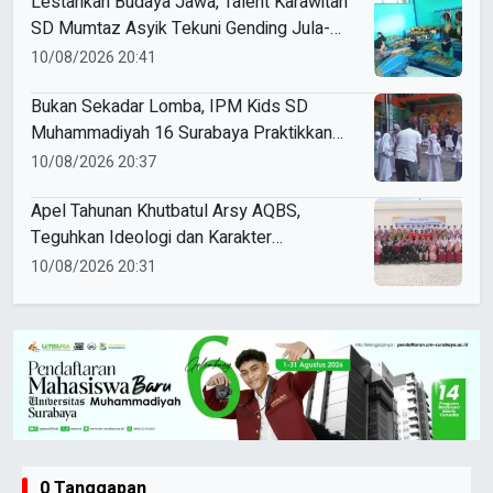
Lestarikan Budaya Jawa, Talent Karawitan
SD Mumtaz Asyik Tekuni Gending Jula-
Juli
10/08/2026 20:41
Bukan Sekadar Lomba, IPM Kids SD
Muhammadiyah 16 Surabaya Praktikkan
Kepemimpinan di HUT RI
10/08/2026 20:37
Apel Tahunan Khutbatul Arsy AQBS,
Teguhkan Ideologi dan Karakter
Santriwati
10/08/2026 20:31
0 Tanggapan