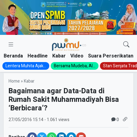
Skip
to
content
Beranda
Headline
Kabar
Video
Suara Perserikatan
Lentera Muhita Ajak...
Bersama Mudeba, Al...
Stan Senjata Tradi
Home
»
Kabar
Bagaimana agar Data-Data di
Rumah Sakit Muhammadiyah Bisa
‘Berbicara’?
0
27/05/2016
15:14
- 1.061 views