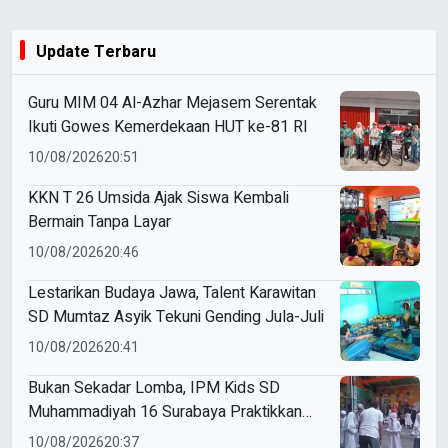
Update Terbaru
Guru MIM 04 Al-Azhar Mejasem Serentak
Ikuti Gowes Kemerdekaan HUT ke-81 RI
10/08/2026
20:51
KKN T 26 Umsida Ajak Siswa Kembali
Bermain Tanpa Layar
10/08/2026
20:46
Lestarikan Budaya Jawa, Talent Karawitan
SD Mumtaz Asyik Tekuni Gending Jula-Juli
10/08/2026
20:41
Bukan Sekadar Lomba, IPM Kids SD
Muhammadiyah 16 Surabaya Praktikkan
Kepemimpinan di HUT RI
10/08/2026
20:37