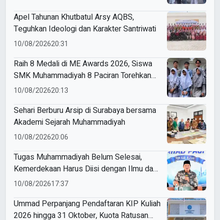
Apel Tahunan Khutbatul Arsy AQBS,
Teguhkan Ideologi dan Karakter Santriwati
10/08/2026
20:31
Raih 8 Medali di ME Awards 2026, Siswa
SMK Muhammadiyah 8 Paciran Torehkan
Prestasi
10/08/2026
20:13
Sehari Berburu Arsip di Surabaya bersama
Akademi Sejarah Muhammadiyah
10/08/2026
20:06
Tugas Muhammadiyah Belum Selesai,
Kemerdekaan Harus Diisi dengan Ilmu dan
Amal
10/08/2026
17:37
Ummad Perpanjang Pendaftaran KIP Kuliah
2026 hingga 31 Oktober, Kuota Ratusan