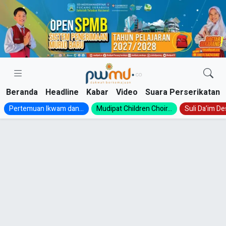
Skip
to
content
Beranda
Headline
Kabar
Video
Suara Perserikatan
Pertemuan Ikwam dan...
Mudipat Children Choir...
Suli Da’im Des