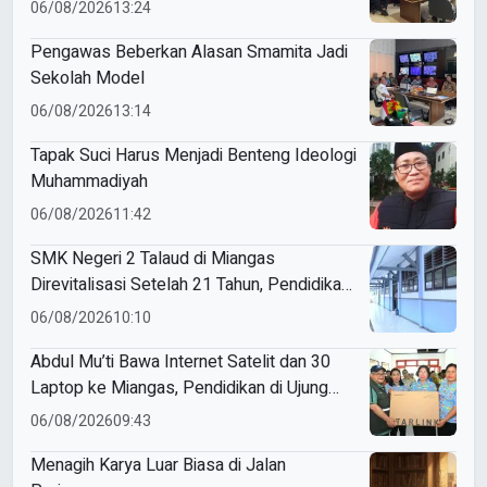
Pembelajaran AI
06/08/2026
13:24
Pengawas Beberkan Alasan Smamita Jadi
Sekolah Model
06/08/2026
13:14
Tapak Suci Harus Menjadi Benteng Ideologi
Muhammadiyah
06/08/2026
11:42
SMK Negeri 2 Talaud di Miangas
Direvitalisasi Setelah 21 Tahun, Pendidikan
3T Makin Berkualitas
06/08/2026
10:10
Abdul Mu’ti Bawa Internet Satelit dan 30
Laptop ke Miangas, Pendidikan di Ujung
Negeri Makin Digital
06/08/2026
09:43
Menagih Karya Luar Biasa di Jalan