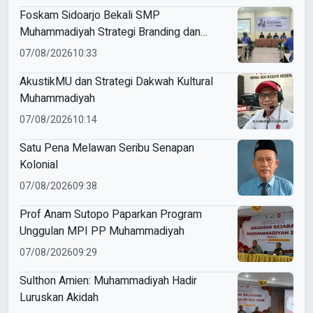
Foskam Sidoarjo Bekali SMP
Muhammadiyah Strategi Branding dan
Marketing Sekolah
07/08/2026
10:33
AkustikMU dan Strategi Dakwah Kultural
Muhammadiyah
07/08/2026
10:14
Satu Pena Melawan Seribu Senapan
Kolonial
07/08/2026
09:38
Prof Anam Sutopo Paparkan Program
Unggulan MPI PP Muhammadiyah
07/08/2026
09:29
Sulthon Amien: Muhammadiyah Hadir
Luruskan Akidah