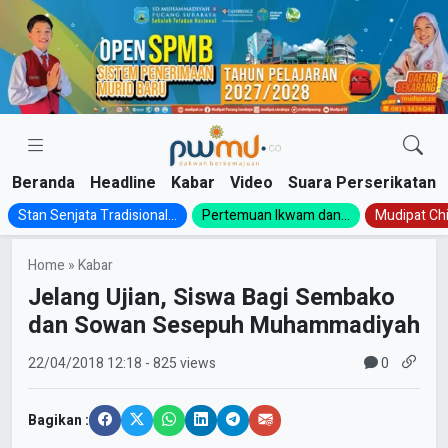
Skip
to
content
Beranda
Headline
Kabar
Video
Suara Perserikatan
Stan Senjata Tradisional...
Pertemuan Ikwam dan...
Mudipat Chil
Home
»
Kabar
Jelang Ujian, Siswa Bagi Sembako
dan Sowan Sesepuh Muhammadiyah
0
22/04/2018
12:18
- 825 views
Bagikan :