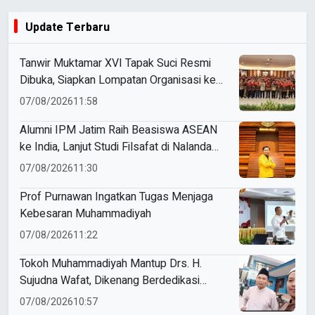
Update Terbaru
Tanwir Muktamar XVI Tapak Suci Resmi
Dibuka, Siapkan Lompatan Organisasi ke
Pentas Dunia
07/08/2026
11:58
Alumni IPM Jatim Raih Beasiswa ASEAN
ke India, Lanjut Studi Filsafat di Nalanda
University
07/08/2026
11:30
Prof Purnawan Ingatkan Tugas Menjaga
Kebesaran Muhammadiyah
07/08/2026
11:22
Tokoh Muhammadiyah Mantup Drs. H.
Sujudna Wafat, Dikenang Berdedikasi
Kembangkan Dakwah dan Pendidikan
07/08/2026
10:57