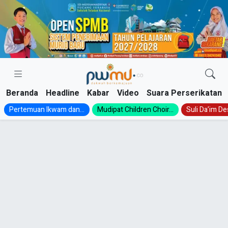
Skip
to
content
Beranda
Headline
Kabar
Video
Suara Perserikatan
Pertemuan Ikwam dan...
Mudipat Children Choir...
Suli Da’im Des