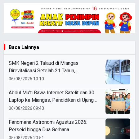
Baca Lainnya
SMK Negeri 2 Talaud di Miangas
Direvitalisasi Setelah 21 Tahun,
Pendidikan 3T Makin Berkualitas
06/08/2026 10:10
Abdul Mu’ti Bawa Internet Satelit dan 30
Laptop ke Miangas, Pendidikan di Ujung
Negeri Makin Digital
06/08/2026 09:43
Fenomena Astronomi Agustus 2026:
Perseid hingga Dua Gerhana
05/08/2026 20:51