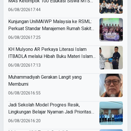
MAs Kelompok 100 Edukasi Siswa MTS
Miftahul Ulum Tawangsari
06/08/2026
17:44
Kunjungan UniMAIWP Malaysia ke RSML:
Perkuat Standar Manajemen Rumah Sakit
Syariah
06/08/2026
17:25
KH Mulyono AR Perkaya Literasi Islam
ITBADLA melalui Hibah Buku Materi Islam
5 Jilid
06/08/2026
17:13
Muhammadiyah Gerakan Langit yang
Membumi
06/08/2026
16:55
Jadi Sekolah Model Progres Resik,
Lingkungan Belajar Nyaman Jadi Prioritas
Smamio Gresik
06/08/2026
16:20