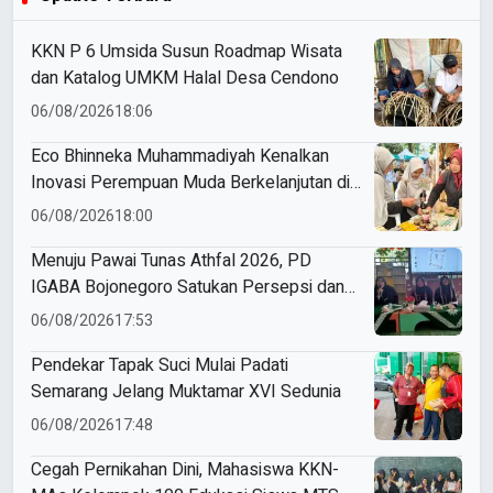
KKN P 6 Umsida Susun Roadmap Wisata
dan Katalog UMKM Halal Desa Cendono
06/08/2026
18:06
Eco Bhinneka Muhammadiyah Kenalkan
Inovasi Perempuan Muda Berkelanjutan di
Muktamar Nasyiatul Aisyiyah
06/08/2026
18:00
Menuju Pawai Tunas Athfal 2026, PD
IGABA Bojonegoro Satukan Persepsi dan
Utamakan Keselamatan Anak
06/08/2026
17:53
Pendekar Tapak Suci Mulai Padati
Semarang Jelang Muktamar XVI Sedunia
06/08/2026
17:48
Cegah Pernikahan Dini, Mahasiswa KKN-