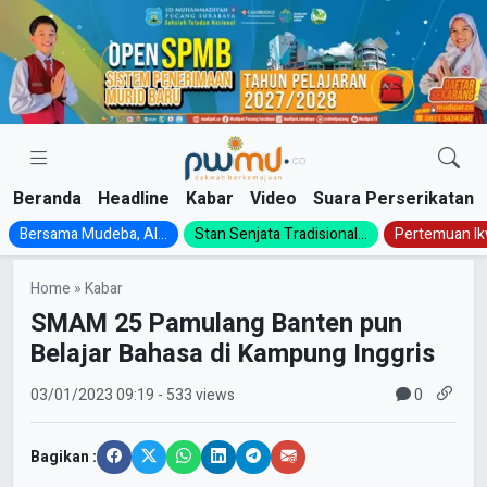
Skip
to
content
Beranda
Headline
Kabar
Video
Suara Perserikatan
Bersama Mudeba, Al...
Stan Senjata Tradisional...
Pertemuan Ik
Home
»
Kabar
SMAM 25 Pamulang Banten pun
Belajar Bahasa di Kampung Inggris
0
03/01/2023
09:19
- 533 views
Bagikan :