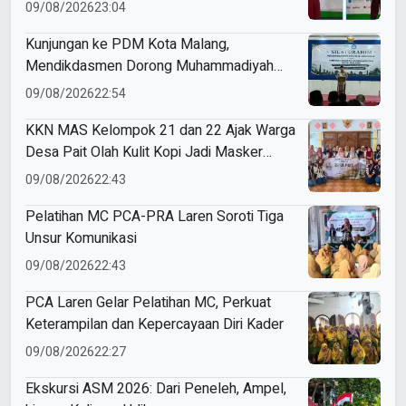
09/08/2026
23:04
Kunjungan ke PDM Kota Malang,
Mendikdasmen Dorong Muhammadiyah
Perkuat Mutu dan Kemandirian Pendidikan
09/08/2026
22:54
KKN MAS Kelompok 21 dan 22 Ajak Warga
Desa Pait Olah Kulit Kopi Jadi Masker
Wajah
09/08/2026
22:43
Pelatihan MC PCA-PRA Laren Soroti Tiga
Unsur Komunikasi
09/08/2026
22:43
PCA Laren Gelar Pelatihan MC, Perkuat
Keterampilan dan Kepercayaan Diri Kader
09/08/2026
22:27
Ekskursi ASM 2026: Dari Peneleh, Ampel,