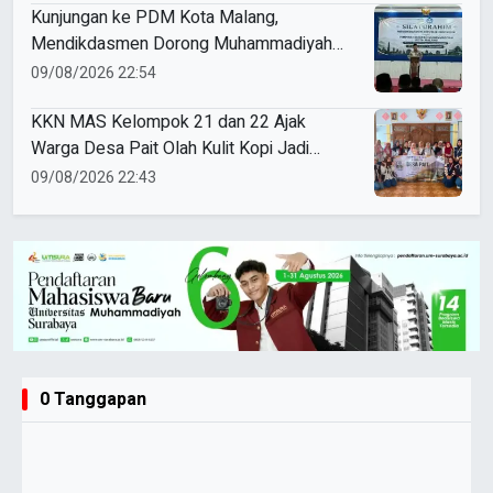
Kunjungan ke PDM Kota Malang,
Mendikdasmen Dorong Muhammadiyah
Perkuat Mutu dan Kemandirian
09/08/2026 22:54
Pendidikan
KKN MAS Kelompok 21 dan 22 Ajak
Warga Desa Pait Olah Kulit Kopi Jadi
Masker Wajah
09/08/2026 22:43
0 Tanggapan