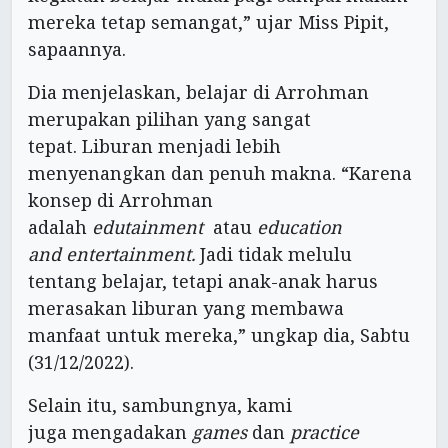
mereka tetap semangat,” ujar Miss Pipit,
sapaannya.
Dia menjelaskan, belajar di Arrohman
merupakan pilihan yang sangat
tepat. Liburan menjadi lebih
menyenangkan dan penuh makna. “Karena
konsep di Arrohman
adalah
e
du
t
ainment
atau
e
ducation
and
e
ntertainment
.
Jadi tidak melulu
tentang belajar, tetapi anak-anak harus
merasakan liburan yang membawa
manfaat untuk mereka,” ungkap dia, Sabtu
(31/12/2022).
Selain itu, sambungnya, kami
juga mengadakan
games
dan
practice