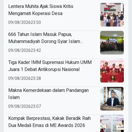
Lentera Muhita Ajak Siswa Kritis
Mengamati Koperasi Desa
09/08/2026
23:50
666 Tahun Islam Masuk Papua,
Muhammadiyah Dorong Syiar Islam
Berkemajuan di Fakfak
09/08/2026
23:42
Tiga Kader IMM Supremasi Hukum UMM
Juara 1 Debat Antikorupsi Nasional
09/08/2026
23:28
Makna Kemerdekaan dalam Pandangan
Islam
09/08/2026
23:07
Kompak Berprestasi, Kakak Beradik Raih
Dua Medali Emas di ME Awards 2026