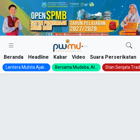
Skip
to
content
Beranda
Headline
Kabar
Video
Suara Perserikatan
Lentera Muhita Ajak...
Bersama Mudeba, Al...
Stan Senjata Tradi