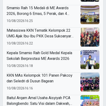
Smamio Raih 15 Medali di ME Awards
2026, Borong 6 Emas, 5 Perak, dan 4
Perunggu
10/08/2026
16:25
Mahasiswa KKN Tematik Kelompok 22
UMG Ajak Ibu-Ibu PKK Desa Sukoanyar
Berkreasi dengan Ecoprint
10/08/2026
16:22
Kepala Smamio Raih Gold Medal Kepala
Sekolah Berprestasi ME Awards 2026
10/08/2026
16:18
KKN MAs Kelompok 101 Panen Pakcoy
dan Seledri di Dusun Bagean
10/08/2026
16:16
Baitul Arqam Amal Usaha Aisyiyah PCA
Balongbendo: Satu Visi dalam Dakwah,