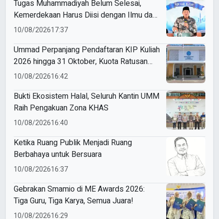
Tugas Muhammadiyah Belum Selesai,
Kemerdekaan Harus Diisi dengan Ilmu dan
Amal
10/08/2026
17:37
Ummad Perpanjang Pendaftaran KIP Kuliah
2026 hingga 31 Oktober, Kuota Ratusan
Menanti
10/08/2026
16:42
Bukti Ekosistem Halal, Seluruh Kantin UMM
Raih Pengakuan Zona KHAS
10/08/2026
16:40
Ketika Ruang Publik Menjadi Ruang
Berbahaya untuk Bersuara
10/08/2026
16:37
Gebrakan Smamio di ME Awards 2026:
Tiga Guru, Tiga Karya, Semua Juara!
10/08/2026
16:29