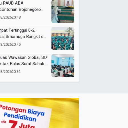
u PAUD ABA
contohan Bojonegoro
in Mengaji Setiap Hari
08/2026
20:48
at
pat Tertinggal 0-2,
sal Smamuga Bangkit dan
ang Dramatis Lewat Adu
08/2026
20:45
alti
luas Wawasan Global, SD
taz Balas Surat Sahabat
a dari Singapura
08/2026
20:32