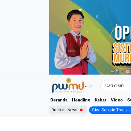
Skip
to
content
Beranda
Headline
Kabar
Video
S
Breaking News
Stan Senjata Tradision