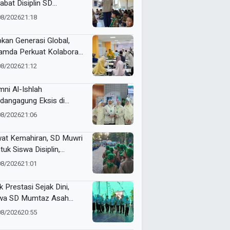
abat Disiplin SD
adany
08/2026
21:18
pkan Generasi Global,
mda Perkuat Kolaborasi
sama Wali Murid Kelas XI
08/2026
21:12
gram Internasional
mni Al-Ishlah
dangagung Eksis di
tamar ke-15 Nasyiatul
08/2026
21:06
yiyah Surakarta
at Kemahiran, SD Muwri
tuk Siswa Disiplin,
diri, dan Bertanggung
08/2026
21:01
wab
k Prestasi Sejak Dini,
wa SD Mumtaz Asah
us Lewat Talent Panahan
08/2026
20:55