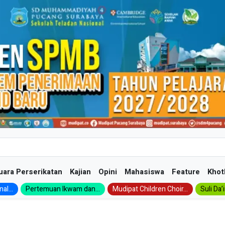
uara Perserikatan
Kajian
Opini
Mahasiswa
Feature
Khot
al...
Pertemuan Ikwam dan...
Mudipat Children Choir...
Suli Da’