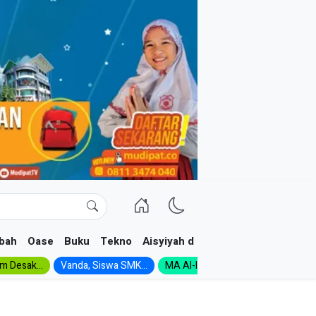
bah
Oase
Buku
Tekno
Aisyiyah dan NA
im Desak...
Vanda, Siswa SMK...
MA Al-Ishlah Gelar...
Muktamar A