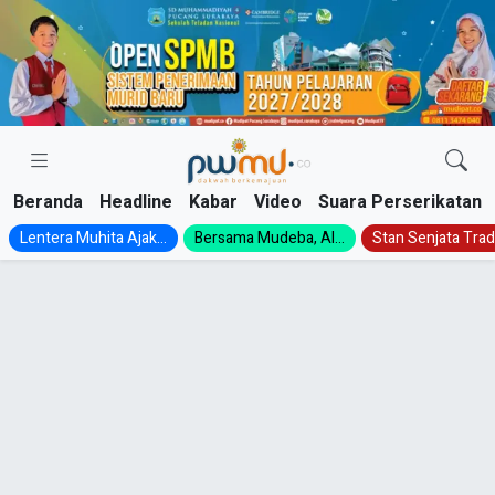
Skip
to
content
Beranda
Headline
Kabar
Video
Suara Perserikatan
Lentera Muhita Ajak...
Bersama Mudeba, Al...
Stan Senjata Tradi