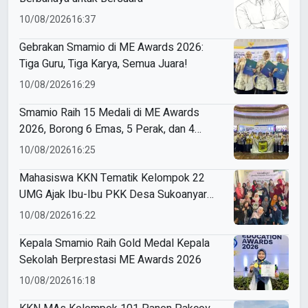
10/08/2026
16:37
Gebrakan Smamio di ME Awards 2026:
Tiga Guru, Tiga Karya, Semua Juara!
10/08/2026
16:29
Smamio Raih 15 Medali di ME Awards
2026, Borong 6 Emas, 5 Perak, dan 4
Perunggu
10/08/2026
16:25
Mahasiswa KKN Tematik Kelompok 22
UMG Ajak Ibu-Ibu PKK Desa Sukoanyar
Berkreasi dengan Ecoprint
10/08/2026
16:22
Kepala Smamio Raih Gold Medal Kepala
Sekolah Berprestasi ME Awards 2026
10/08/2026
16:18