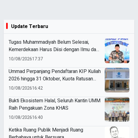
Update Terbaru
Tugas Muhammadiyah Belum Selesai,
Kemerdekaan Harus Diisi dengan Ilmu dan
Amal
10/08/2026
17:37
Ummad Perpanjang Pendaftaran KIP Kuliah
2026 hingga 31 Oktober, Kuota Ratusan
Menanti
10/08/2026
16:42
Bukti Ekosistem Halal, Seluruh Kantin UMM
Raih Pengakuan Zona KHAS
10/08/2026
16:40
Ketika Ruang Publik Menjadi Ruang
Berbahaya untuk Bersuara