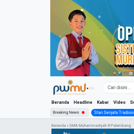
Skip
to
content
Beranda
Headline
Kabar
Video
S
Breaking News
Stan Senjata Tradision
Beranda
»
SMA Muhammadiyah 8 Palembang