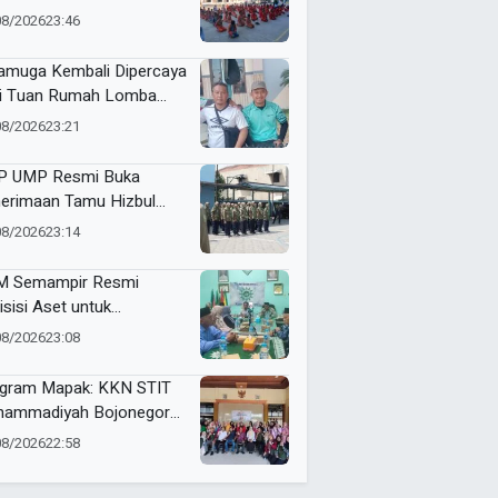
ammadiyah 5
08/2026
23:46
yutengah Ikuti Latihan
ak Suci Perdana
muga Kembali Dipercaya
i Tuan Rumah Lomba
i dan Futsal HUT RI Ke-81
08/2026
23:21
amatan Tulangan
 UMP Resmi Buka
erimaan Tamu Hizbul
han, Tema “Satu Qobilah,
08/2026
23:14
uta Cerita” Curi Perhatian
 Semampir Resmi
isisi Aset untuk
gembangan Amal Usaha
08/2026
23:08
hammadiyah
gram Mapak: KKN STIT
ammadiyah Bojonegoro
ar Sosialisasi Pengolahan
08/2026
22:58
mpah