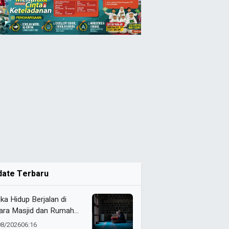
date Terbaru
ika Hidup Berjalan di
ara Masjid dan Rumah
it
08/2026
06:16