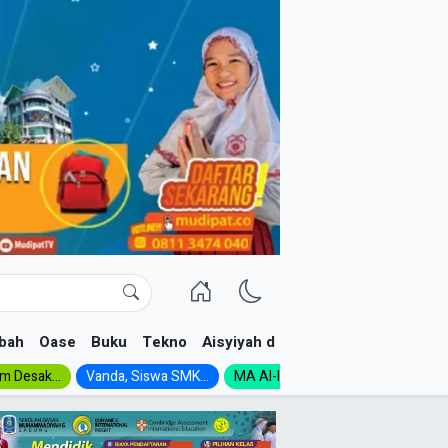
bah
Oase
Buku
Tekno
Aisyiyah dan NA
im Desak...
Vanda, Siswa SMK...
MA Al-Ishlah Gelar...
Muktamar A