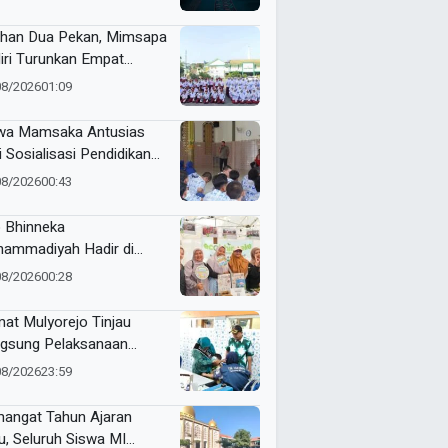
ihan Dua Pekan, Mimsapa
iri Turunkan Empat
eton pada LBB HUT Ke-
08/2026
01:09
RI Kecamatan Pare
wa Mamsaka Antusias
i Sosialisasi Pendidikan
jutan ke Luar Negeri
08/2026
00:43
 Bhinneka
ammadiyah Hadir di
tamar Nasyiatul Aisyiyah
08/2026
00:28
at Mulyorejo Tinjau
gsung Pelaksanaan
nisasi BIAS MR dan HPV
08/2026
23:59
SD Muhammadiyah 18
abaya
angat Tahun Ajaran
u, Seluruh Siswa MI