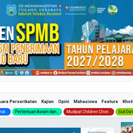
uara Perserikatan
Kajian
Opini
Mahasiswa
Feature
Khot
al...
Pertemuan Ikwam dan...
Mudipat Children Choir...
Suli Da’