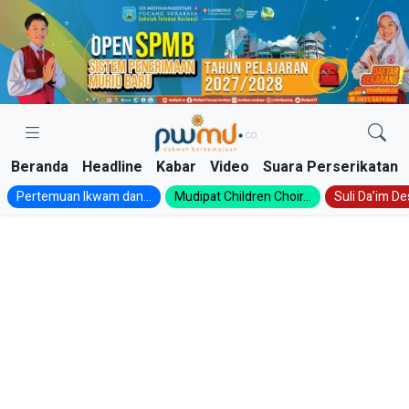
Skip
to
content
Beranda
Headline
Kabar
Video
Suara Perserikatan
Pertemuan Ikwam dan...
Mudipat Children Choir...
Suli Da’im Des