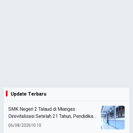
Update Terbaru
SMK Negeri 2 Talaud di Miangas
Direvitalisasi Setelah 21 Tahun, Pendidikan
3T Makin Berkualitas
06/08/2026
10:10