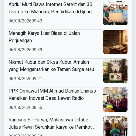
Abdul Mu’ti Bawa Internet Satelit dan 30
Laptop ke Miangas, Pendidikan di Ujung
Negeri Makin Digital
06/08/2026
09:43
Menagih Karya Luar Biasa di Jalan
Perjuangan
06/08/2026
09:39
Nikmat Kubur dan Siksa Kubur: Amalan
yang Mengantarkan ke Taman Surga atau
Azab Barzakh
06/08/2026
09:21
PPK Ormawa IMM Ahmad Dahlan Unimus
Kenalkan Inovasi Desa Lewat Radio
06/08/2026
08:55
Rancang Si-Porwa, Mahasiswa Difabel
Julius Kevin Serahkan Karya ke Pemkot
Surabaya