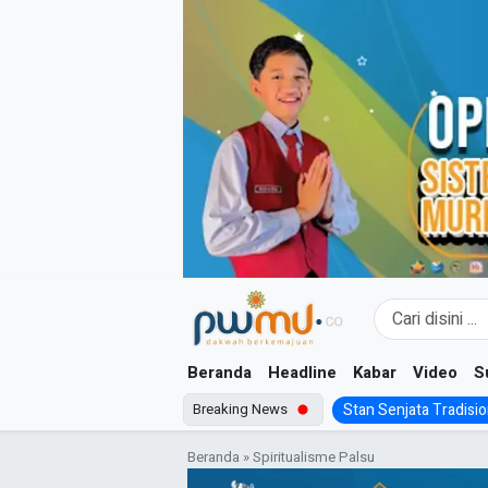
Skip
to
content
Beranda
Headline
Kabar
Video
S
Breaking News
Stan Senjata Tradision
Beranda
»
Spiritualisme Palsu