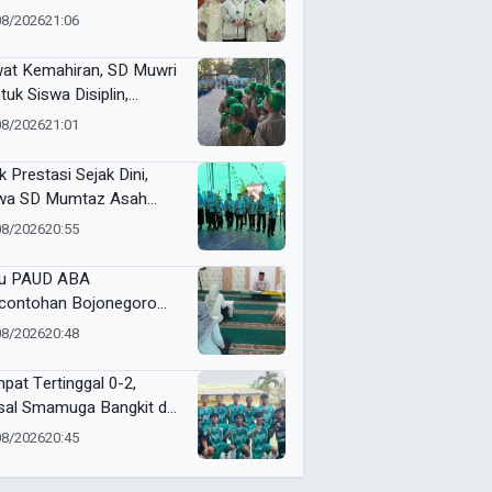
tamar ke-15 Nasyiatul
08/2026
21:06
yiyah Surakarta
at Kemahiran, SD Muwri
tuk Siswa Disiplin,
diri, dan Bertanggung
08/2026
21:01
wab
k Prestasi Sejak Dini,
wa SD Mumtaz Asah
us Lewat Talent Panahan
08/2026
20:55
u PAUD ABA
contohan Bojonegoro
in Mengaji Setiap Hari
08/2026
20:48
at
pat Tertinggal 0-2,
sal Smamuga Bangkit dan
ang Dramatis Lewat Adu
08/2026
20:45
alti