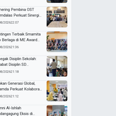
hering Pembina OST
mdalas Perkuat Sinergi
binaan Karakter dan
08/2026
22:07
stasi Siswa
tingen Terbaik Smamita
p Berlaga di ME Award
6
08/2026
21:36
egak Disiplin Sekolah:
abat Disiplin SD
adany
08/2026
21:18
pkan Generasi Global,
mda Perkuat Kolaborasi
sama Wali Murid Kelas XI
08/2026
21:12
gram Internasional
mni Al-Ishlah
dangagung Eksis di