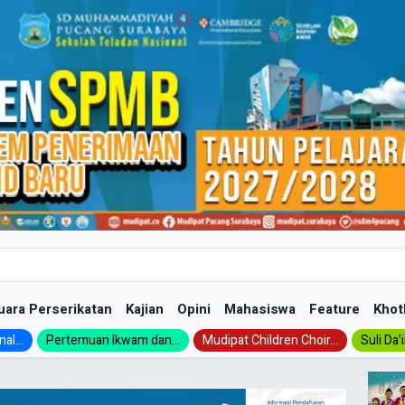
uara Perserikatan
Kajian
Opini
Mahasiswa
Feature
Khot
al...
Pertemuan Ikwam dan...
Mudipat Children Choir...
Suli Da’