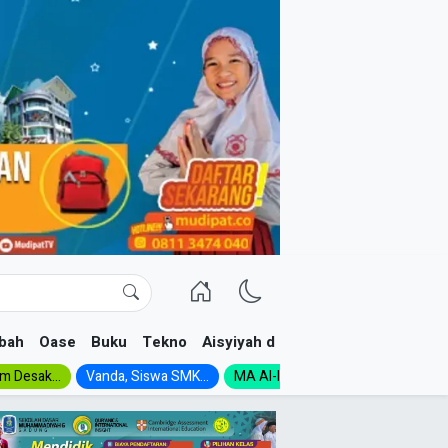
bah
Oase
Buku
Tekno
Aisyiyah dan NA
im Desak...
Vanda, Siswa SMK...
MA Al-Ishlah Gelar...
Muktamar A