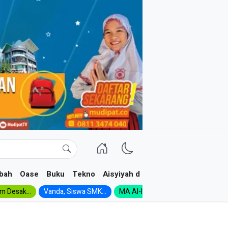
bah
Oase
Buku
Tekno
Aisyiyah dan NA
im Desak...
Vanda, Siswa SMK...
MA Al-Ishlah Gelar...
Muktamar A