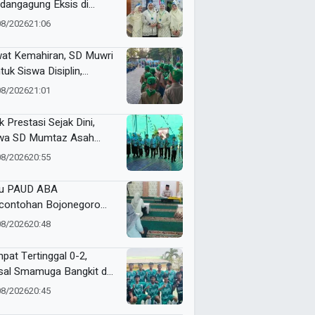
dangagung Eksis di
tamar ke-15 Nasyiatul
08/2026
21:06
yiyah Surakarta
at Kemahiran, SD Muwri
tuk Siswa Disiplin,
diri, dan Bertanggung
08/2026
21:01
wab
k Prestasi Sejak Dini,
wa SD Mumtaz Asah
us Lewat Talent Panahan
08/2026
20:55
u PAUD ABA
contohan Bojonegoro
in Mengaji Setiap Hari
08/2026
20:48
at
pat Tertinggal 0-2,
sal Smamuga Bangkit dan
ang Dramatis Lewat Adu
08/2026
20:45
alti