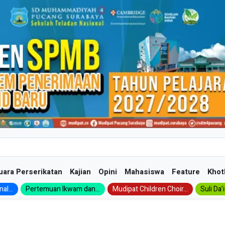
uara Perserikatan
Kajian
Opini
Mahasiswa
Feature
Khot
al...
Pertemuan Ikwam dan...
Mudipat Children Choir...
Suli Da’