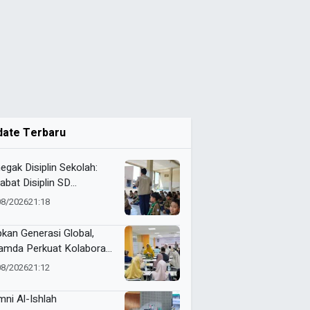
date Terbaru
egak Disiplin Sekolah:
abat Disiplin SD
adany
08/2026
21:18
pkan Generasi Global,
mda Perkuat Kolaborasi
sama Wali Murid Kelas XI
08/2026
21:12
gram Internasional
mni Al-Ishlah