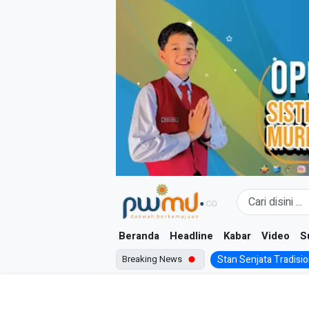
Skip
to
content
Beranda
Headline
Kabar
Video
S
Breaking News
Stan Senjata Tradision