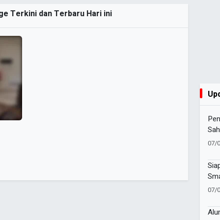
e Terkini dan Terbaru Hari ini
Up
Pen
Sah
Alm
07/
Sia
Sma
Ber
07/
Pro
Alu