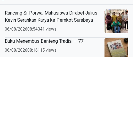
Rancang Si-Porwa, Mahasiswa Difabel Julius
Kevin Serahkan Karya ke Pemkot Surabaya
06/08/2026
08:54
341 views
Buku Menembus Benteng Tradisi – 77
06/08/2026
08:16
115 views
Tinta Biru di Jari Kecil, Pelajaran Besar tentang
Demokrasi di SD Muhammadiyah 5 Porong
06/08/2026
05:40
450 views
Buku Menembus Benteng Tradisi – 76
04/08/2026
06:15
287 views
Jejak Muttaqien di Karangrejo, dari Asuhan