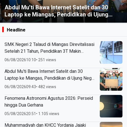
Fenomena Astronomi Agustus 2026: Perseid
hingga Dua Gerhana
Headline
SMK Negeri 2 Talaud di Miangas Direvitalisasi
Setelah 21 Tahun, Pendidikan 3T Makin
Berkualitas
06/08/2026
10:10
• 251 views
Abdul Mu’ti Bawa Internet Satelit dan 30
Laptop ke Miangas, Pendidikan di Ujung Negeri
Makin Digital
06/08/2026
09:43
• 482 views
Fenomena Astronomi Agustus 2026: Perseid
hingga Dua Gerhana
05/08/2026
20:51
• 1.105 views
Muhammadiyah dan KHCC Yordania Jajaki