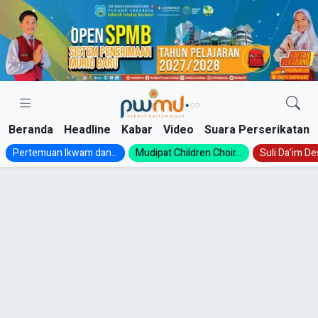
Skip
to
content
Beranda
Headline
Kabar
Video
Suara Perserikatan
Pertemuan Ikwam dan...
Mudipat Children Choir...
Suli Da’im Des