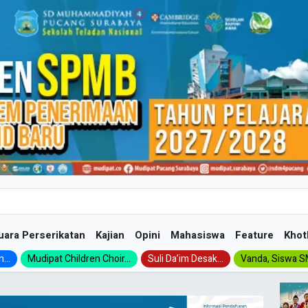
uara Perserikatan
Kajian
Opini
Mahasiswa
Feature
Khot
...
Mudipat Children Choir...
Suli Da’im Desak...
Vanda, Siswa SM