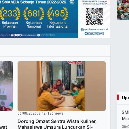
Up
SMK
06/08/2026
08:42
• 136 views
Mia
Dorong Omzet Sentra Wista Kuliner,
Set
06/
wat
Mahasiswa Umsura Luncurkan Si-