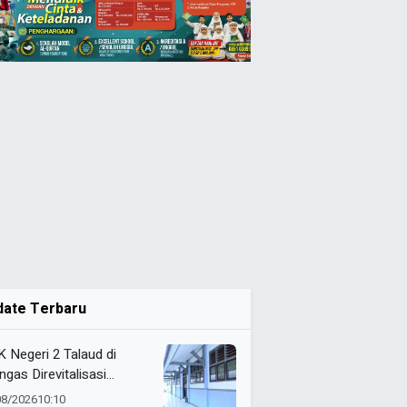
date Terbaru
 Negeri 2 Talaud di
ngas Direvitalisasi
elah 21 Tahun, Pendidikan
08/2026
10:10