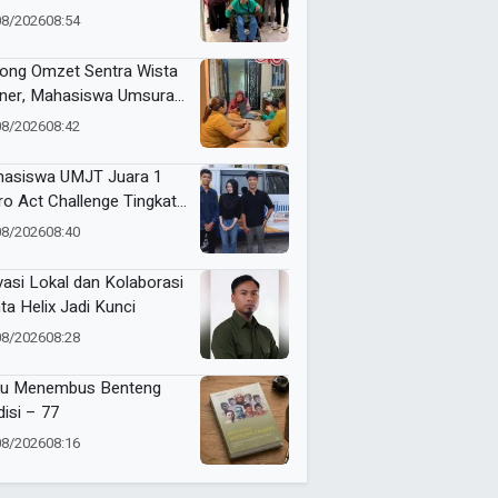
in Serahkan Karya ke
08/2026
08:54
kot Surabaya
ong Omzet Sentra Wista
iner, Mahasiswa Umsura
curkan Si-Porwa
08/2026
08:42
asiswa UMJT Juara 1
ro Act Challenge Tingkat
a Timur
08/2026
08:40
vasi Lokal dan Kolaborasi
ta Helix Jadi Kunci
08/2026
08:28
u Menembus Benteng
disi – 77
08/2026
08:16