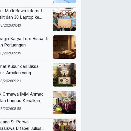
Makin Berkualitas
ul Mu’ti Bawa Internet
elit dan 30 Laptop ke
ngas, Pendidikan di Ujung
08/2026
09:43
eri Makin Digital
agih Karya Luar Biasa di
an Perjuangan
08/2026
09:39
mat Kubur dan Siksa
ur: Amalan yang
gantarkan ke Taman
08/2026
09:21
ga atau Azab Barzakh
K Ormawa IMM Ahmad
lan Unimus Kenalkan
vasi Desa Lewat Radio
08/2026
08:55
cang Si-Porwa,
asiswa Difabel Julius