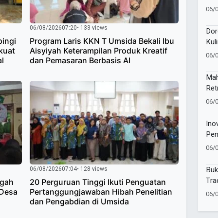
Kev
06/
Pem
06/08/2026
07:20
• 133 views
Dor
ingi
Program Laris KKN T Umsida Bekali Ibu
Kul
kuat
Aisyiyah Keterampilan Produk Kreatif
Lun
06/
al
dan Pemasaran Berbasis AI
Mah
Ret
Jaw
06/
Ino
Pen
06/
Buk
06/08/2026
07:04
• 128 views
Tra
egah
20 Perguruan Tinggi Ikuti Penguatan
 Desa
Pertanggungjawaban Hibah Penelitian
06/
dan Pengabdian di Umsida