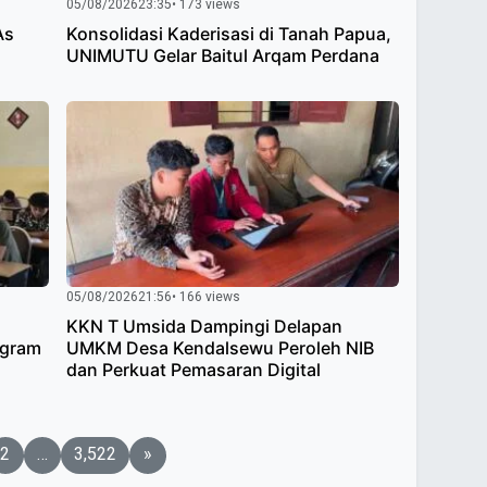
05/08/2026
23:35
• 173 views
As
Konsolidasi Kaderisasi di Tanah Papua,
UNIMUTU Gelar Baitul Arqam Perdana
05/08/2026
21:56
• 166 views
KKN T Umsida Dampingi Delapan
ogram
UMKM Desa Kendalsewu Peroleh NIB
dan Perkuat Pemasaran Digital
2
…
3,522
»