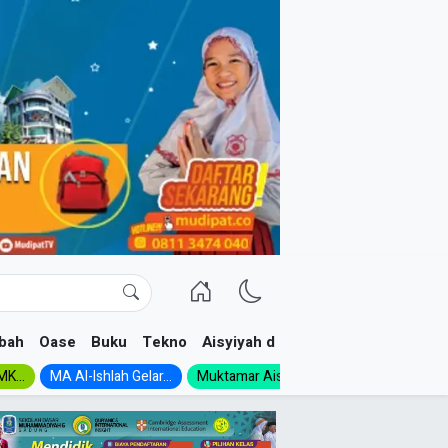
bah
Oase
Buku
Tekno
Aisyiyah dan NA
K...
MA Al-Ishlah Gelar...
Muktamar Aisyiyah 1926:...
Muhadloro