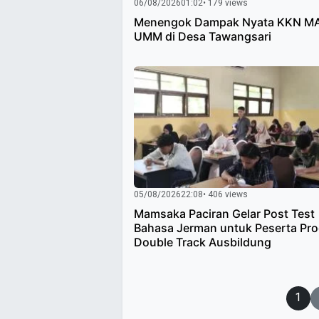
06/08/2026
01:02
• 179 views
Menengok Dampak Nyata KKN M
UMM di Desa Tawangsari
05/08/2026
22:08
• 406 views
Mamsaka Paciran Gelar Post Test
Bahasa Jerman untuk Peserta Pr
Double Track Ausbildung
Paginasi
1
pos