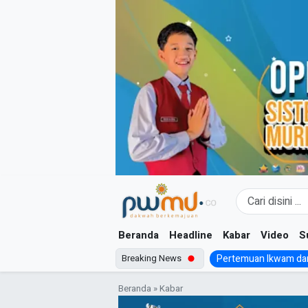
Skip
to
content
Beranda
Headline
Kabar
Video
S
Breaking News
Pertemuan Ikwam dan
Beranda
»
Kabar