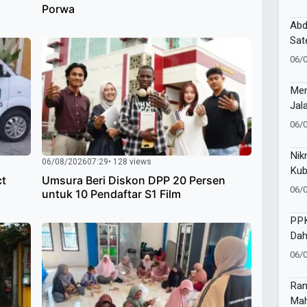
3T 
Porwa
Abd
Sat
Mia
06/
Neg
Men
Jal
06/
Nik
06/08/2026
07:29
• 128 views
Kub
ct
Umsura Beri Diskon DPP 20 Persen
Men
06/
untuk 10 Pendaftar S1 Film
Sur
PP
Dah
Ino
06/
Ran
Mah