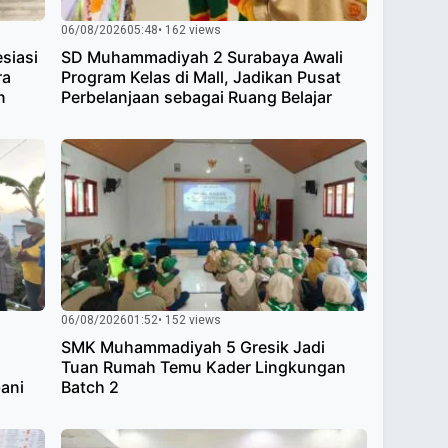
06/08/2026
05:48
• 162 views
siasi
SD Muhammadiyah 2 Surabaya Awali
ra
Program Kelas di Mall, Jadikan Pusat
n
Perbelanjaan sebagai Ruang Belajar
06/08/2026
01:52
• 152 views
SMK Muhammadiyah 5 Gresik Jadi
h
Tuan Rumah Temu Kader Lingkungan
bani
Batch 2