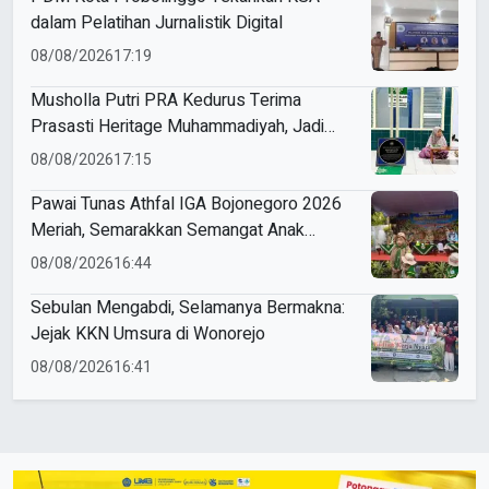
dalam Pelatihan Jurnalistik Digital
08/08/2026
17:19
Musholla Putri PRA Kedurus Terima
Prasasti Heritage Muhammadiyah, Jadi
Pengingat Sejarah Dakwah dan Amal Saleh
08/08/2026
17:15
Pawai Tunas Athfal IGA Bojonegoro 2026
Meriah, Semarakkan Semangat Anak
Sholeh Berkemajuan
08/08/2026
16:44
Sebulan Mengabdi, Selamanya Bermakna:
Jejak KKN Umsura di Wonorejo
08/08/2026
16:41