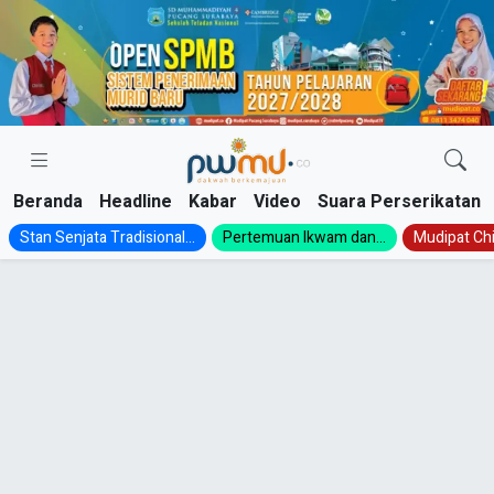
Skip
to
content
Beranda
Headline
Kabar
Video
Suara Perserikatan
Stan Senjata Tradisional...
Pertemuan Ikwam dan...
Mudipat Chil