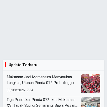
Update Terbaru
Muktamar Jadi Momentum Menyatukan
Langkah, Utusan Pimda 072 Probolinggo
Bawa Harapan untuk Tapak Suci
08/08/2026
17:34
Tiga Pendekar Pimda 072 Ikuti Muktamar
XVI Tapak Suci di Semarang, Bawa Pesan