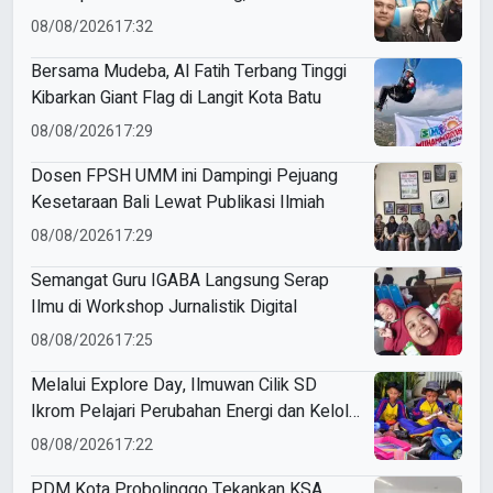
Penguatan Kaderisasi
08/08/2026
17:32
Bersama Mudeba, Al Fatih Terbang Tinggi
Kibarkan Giant Flag di Langit Kota Batu
08/08/2026
17:29
Dosen FPSH UMM ini Dampingi Pejuang
Kesetaraan Bali Lewat Publikasi Ilmiah
08/08/2026
17:29
Semangat Guru IGABA Langsung Serap
Ilmu di Workshop Jurnalistik Digital
08/08/2026
17:25
Melalui Explore Day, Ilmuwan Cilik SD
Ikrom Pelajari Perubahan Energi dan Kelola
Sampah demi Bumi
08/08/2026
17:22
PDM Kota Probolinggo Tekankan KSA