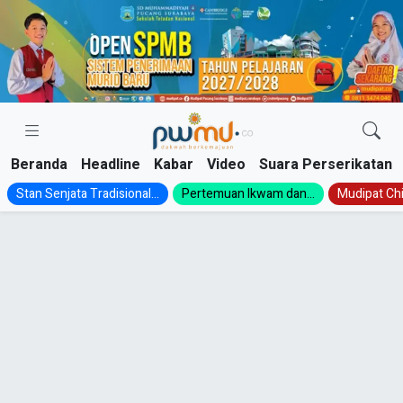
Skip
to
content
Beranda
Headline
Kabar
Video
Suara Perserikatan
Stan Senjata Tradisional...
Pertemuan Ikwam dan...
Mudipat Chil