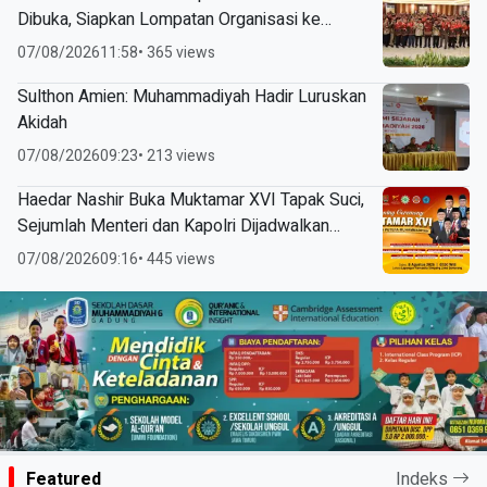
Dibuka, Siapkan Lompatan Organisasi ke
Pentas Dunia
07/08/2026
11:58
• 365 views
Sulthon Amien: Muhammadiyah Hadir Luruskan
Akidah
07/08/2026
09:23
• 213 views
Haedar Nashir Buka Muktamar XVI Tapak Suci,
Sejumlah Menteri dan Kapolri Dijadwalkan
Hadir
07/08/2026
09:16
• 445 views
Featured
Indeks