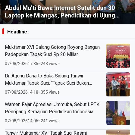
Fenomena Astronomi Agustus 2026: Perseid
hingga Dua Gerhana
Headline
Muktamar XVI Galang Gotong Royong Bangun
Padepokan Tapak Suci Rp 20 Miliar
07/08/2026
17:35
• 243 views
Dr. Agung Danarto Buka Sidang Tanwir
Muktamar Tapak Suci: “Tapak Suci Bukan
Organisasi Ko Ping Ho dan Dracin”
07/08/2026
14:18
• 355 views
Wamen Fajar Apresiasi Ummuba, Sebut LPTK
Penopang Kemajuan Pendidikan Indonesia
07/08/2026
14:06
• 241 views
Tanwir Muktamar XVI Tapak Suci Resmi