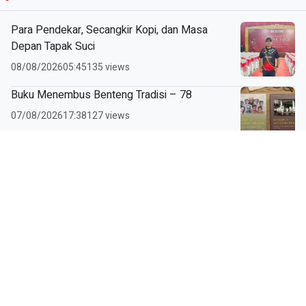
Para Pendekar, Secangkir Kopi, dan Masa
Depan Tapak Suci
08/08/2026
05:45
135 views
Buku Menembus Benteng Tradisi – 78
07/08/2026
17:38
127 views
Rancang Si-Porwa, Mahasiswa Difabel Julius
Kevin Serahkan Karya ke Pemkot Surabaya
06/08/2026
08:54
455 views
Buku Menembus Benteng Tradisi – 77
06/08/2026
08:16
180 views
Tinta Biru di Jari Kecil, Pelajaran Besar tentang