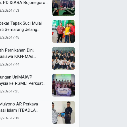
6, PD IGABA Bojonegoro
kan Persepsi dan
8/2026
17:53
makan Keselamatan Anak
ekar Tapak Suci Mulai
ti Semarang Jelang
tamar XVI Sedunia
8/2026
17:48
h Pernikahan Dini,
asiswa KKN-MAs
ompok 100 Edukasi Siswa
8/2026
17:44
 Miftahul Ulum
angsari
jungan UniMAIWP
ysia ke RSML: Perkuat
ndar Manajemen Rumah
8/2026
17:25
t Syariah
Mulyono AR Perkaya
rasi Islam ITBADLA
lui Hibah Buku Materi
8/2026
17:13
m 5 Jilid