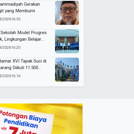
ammadiyah Gerakan
git yang Membumi
8/2026
16:55
 Sekolah Model Progres
k, Lingkungan Belajar
an Jadi Prioritas
8/2026
16:20
mio Gresik
amar XVI Tapak Suci di
rang Diikuti 11.500
rta, Ini Rangkaian
8/2026
16:16
ndanya