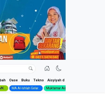
bah
Oase
Buku
Tekno
Aisyiyah dan NA
K...
MA Al-Ishlah Gelar...
Muktamar Aisyiyah 1926:...
Muhadloro