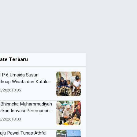
ate Terbaru
 P 6 Umsida Susun
dmap Wisata dan Katalog
M Halal Desa Cendono
8/2026
18:06
 Bhinneka Muhammadiyah
alkan Inovasi Perempuan
 Berkelanjutan di
8/2026
18:00
amar Nasyiatul Aisyiyah
ju Pawai Tunas Athfal