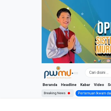
Skip
to
content
Beranda
Headline
Kabar
Video
S
Breaking News
Pertemuan Ikwam dan