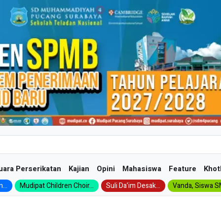
uara Perserikatan
Kajian
Opini
Mahasiswa
Feature
Khot
...
Mudipat Children Choir...
Suli Da’im Desak...
Vanda, Siswa SM