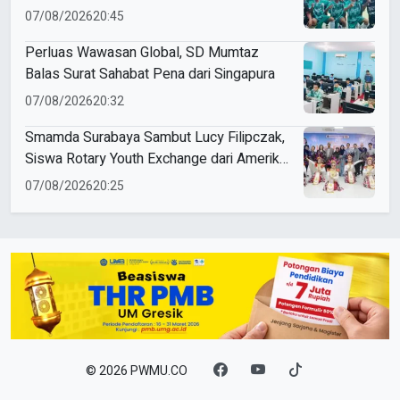
Penalti
07/08/2026
20:45
Perluas Wawasan Global, SD Mumtaz
Balas Surat Sahabat Pena dari Singapura
07/08/2026
20:32
Smamda Surabaya Sambut Lucy Filipczak,
Siswa Rotary Youth Exchange dari Amerika
Serikat
07/08/2026
20:25
© 2026 PWMU.CO