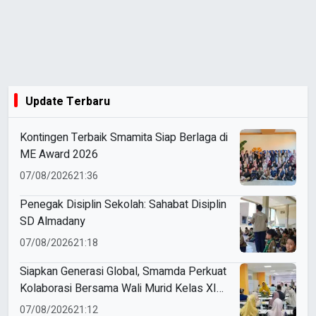
Update Terbaru
Kontingen Terbaik Smamita Siap Berlaga di
ME Award 2026
07/08/2026
21:36
Penegak Disiplin Sekolah: Sahabat Disiplin
SD Almadany
07/08/2026
21:18
Siapkan Generasi Global, Smamda Perkuat
Kolaborasi Bersama Wali Murid Kelas XI
Program Internasional
07/08/2026
21:12