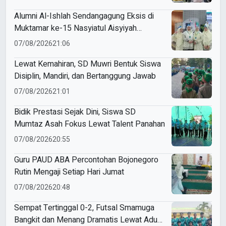
Alumni Al-Ishlah Sendangagung Eksis di
Muktamar ke-15 Nasyiatul Aisyiyah
Surakarta
07/08/2026
21:06
Lewat Kemahiran, SD Muwri Bentuk Siswa
Disiplin, Mandiri, dan Bertanggung Jawab
07/08/2026
21:01
Bidik Prestasi Sejak Dini, Siswa SD
Mumtaz Asah Fokus Lewat Talent Panahan
07/08/2026
20:55
Guru PAUD ABA Percontohan Bojonegoro
Rutin Mengaji Setiap Hari Jumat
07/08/2026
20:48
Sempat Tertinggal 0-2, Futsal Smamuga
Bangkit dan Menang Dramatis Lewat Adu