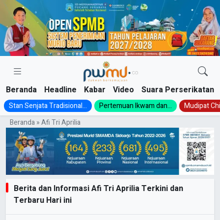
Skip
to
content
Beranda
Headline
Kabar
Video
Suara Perserikatan
Stan Senjata Tradisional...
Pertemuan Ikwam dan...
Mudipat Chil
Beranda
»
Afi Tri Aprilia
Berita dan Informasi Afi Tri Aprilia Terkini dan
Terbaru Hari ini