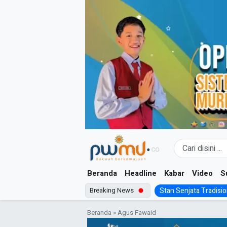
Skip
to
content
Beranda
Headline
Kabar
Video
S
Breaking News
Stan Senjata Tradision
Beranda
»
Agus Fawaid