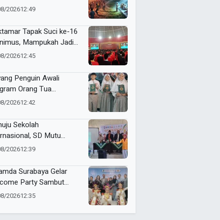
gikis Esensi Tauhid
08/2026
12:49
tamar Tapak Suci ke-16
Unimus, Mampukah Jadi
ik Balik Transformasi
08/2026
12:45
anisasi?
ang Penguin Awali
gram Orang Tua
gajar di SD Musix, Siswa
08/2026
12:42
jak Jadi Juara di Mata
ah
uju Sekolah
ernasional, SD Mutu
ton Gelar Workshop Level
08/2026
12:39
School Branding
mda Surabaya Gelar
come Party Sambut
wa Exchange Asal
08/2026
12:35
rika Serikat