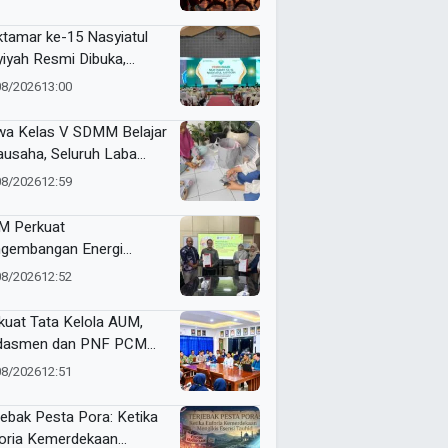
dunia
tamar ke-15 Nasyiatul
yiyah Resmi Dibuka,
uhkan Komitmen
08/2026
13:00
empuan Muda
kemajuan
wa Kelas V SDMM Belajar
ausaha, Seluruh Laba
repreneur for Charity
08/2026
12:59
onasikan
 Perkuat
gembangan Energi
barukan Lewat Varietas
08/2026
12:52
u Jarak Pagar JCUMM5
kuat Tata Kelola AUM,
dasmen dan PNF PCM
angan Tandatangani
08/2026
12:51
ta Integritas
jebak Pesta Pora: Ketika
oria Kemerdekaan