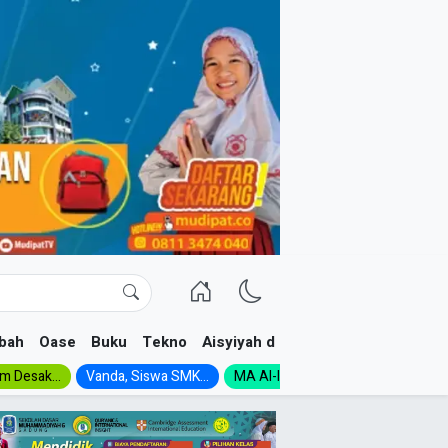
bah
Oase
Buku
Tekno
Aisyiyah dan NA
im Desak...
Vanda, Siswa SMK...
MA Al-Ishlah Gelar...
Muktamar A