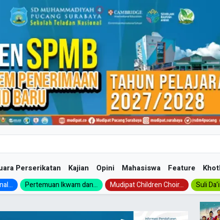
uara Perserikatan
Kajian
Opini
Mahasiswa
Feature
Khot
al...
Pertemuan Ikwam dan...
Mudipat Children Choir...
Suli Da’