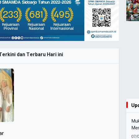
erkini dan Terbaru Hari ini
Up
Muk
Men
ar
Men
07/