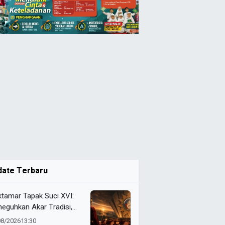
date Terbaru
tamar Tapak Suci XVI:
eguhkan Akar Tradisi,
jemput Masa Depan
08/2026
13:30