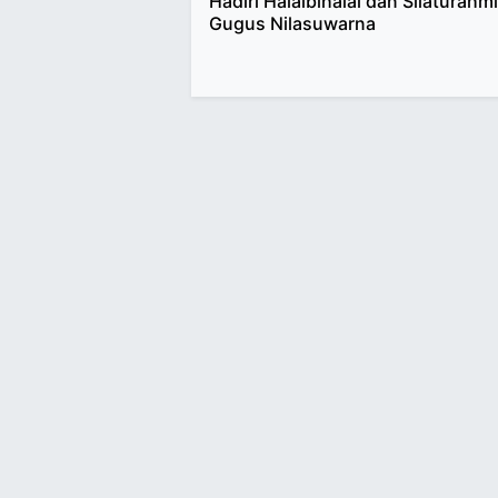
Hadiri Halalbihalal dan Silaturahmi
Gugus Nilasuwarna