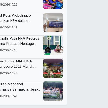
ubahan Energi dan Kelola
08/2026
17:22
pah demi Bumi
 Kota Probolinggo
ankan KSA dalam
tihan Jurnalistik Digital
08/2026
17:19
holla Putri PRA Kedurus
ima Prasasti Heritage
ammadiyah, Jadi
08/2026
17:15
gingat Sejarah Dakwah
 Amal Saleh
ai Tunas Athfal IGA
onegoro 2026 Meriah,
arakkan Semangat Anak
08/2026
16:44
leh Berkemajuan
ulan Mengabdi,
amanya Bermakna: Jejak
 Umsura di Wonorejo
08/2026
16:41