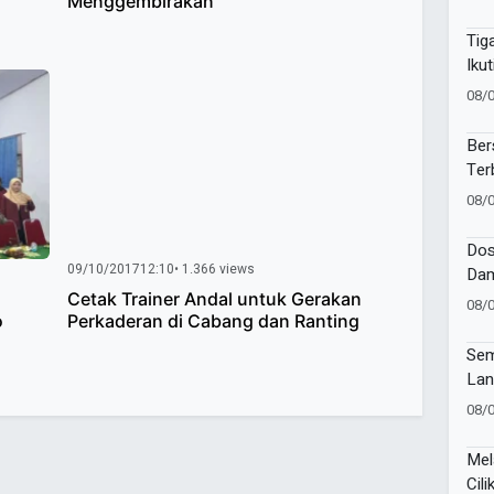
Menggembirakan
Baw
Suc
Tig
Iku
Suc
08/
Pes
Ber
Ter
Gia
08/
Bat
Dos
09/10/2017
12:10
• 1.366 views
Dam
Kes
Cetak Trainer Andal untuk Gerakan
08/
o
Perkaderan di Cabang dan Ranting
Publ
Sem
Lan
Wor
08/
Mel
Cili