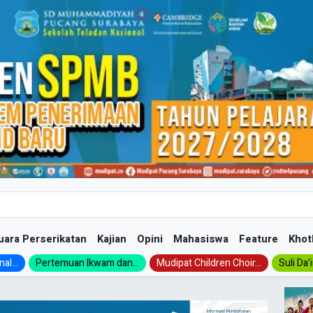
uara Perserikatan
Kajian
Opini
Mahasiswa
Feature
Khot
al...
Pertemuan Ikwam dan...
Mudipat Children Choir...
Suli Da’