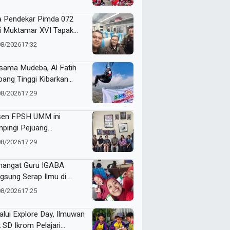
a Harapan untuk Tapak
i
a Pendekar Pimda 072
ti Muktamar XVI Tapak
i di Semarang, Bawa
08/2026
17:32
an Penguatan Kaderisasi
sama Mudeba, Al Fatih
bang Tinggi Kibarkan
nt Flag di Langit Kota
08/2026
17:29
u
en FPSH UMM ini
pingi Pejuang
etaraan Bali Lewat
08/2026
17:29
ikasi Ilmiah
angat Guru IGABA
gsung Serap Ilmu di
kshop Jurnalistik Digital
08/2026
17:25
alui Explore Day, Ilmuwan
k SD Ikrom Pelajari