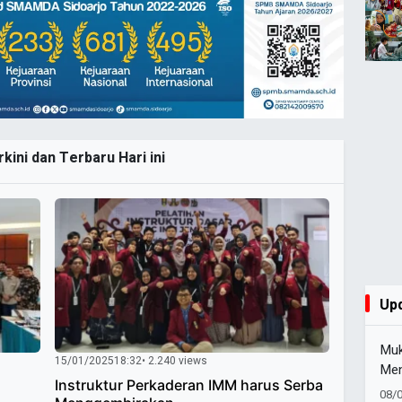
kini dan Terbaru Hari ini
Up
Muk
15/01/2025
18:32
• 2.240 views
Men
Instruktur Perkaderan IMM harus Serba
Pim
08/