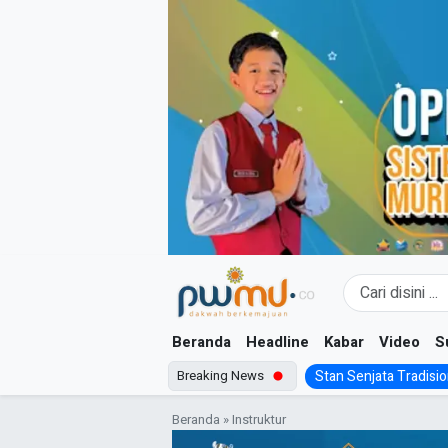
Skip
to
content
Beranda
Headline
Kabar
Video
S
Breaking News
Stan Senjata Tradision
Beranda
»
Instruktur