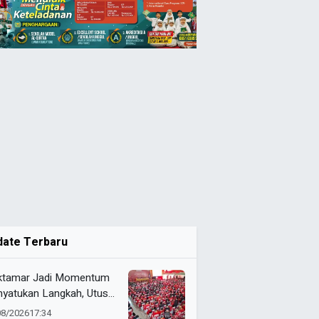
date Terbaru
tamar Jadi Momentum
yatukan Langkah, Utusan
da 072 Probolinggo
08/2026
17:34