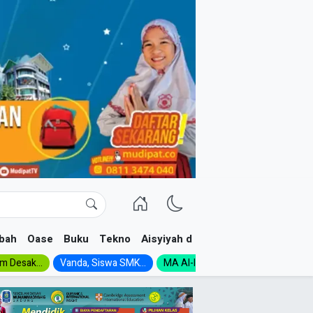
bah
Oase
Buku
Tekno
Aisyiyah dan NA
im Desak...
Vanda, Siswa SMK...
MA Al-Ishlah Gelar...
Muktamar A