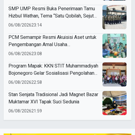
SMP UMP Resmi Buka Penerimaan Tamu
Hizbul Wathan, Tema “Satu Qobilah, Sejuta
Cerita” Curi Perhatian
06/08/2026
23:14
PCM Semampir Resmi Akuisisi Aset untuk
Pengembangan Amal Usaha
Muhammadiyah
06/08/2026
23:08
Program Mapak: KKN STIT Muhammadiyah
Bojonegoro Gelar Sosialisasi Pengolahan
Sampah
06/08/2026
22:58
Stan Senjata Tradisional Jadi Magnet Bazar
Muktamar XVI Tapak Suci Sedunia
06/08/2026
21:59