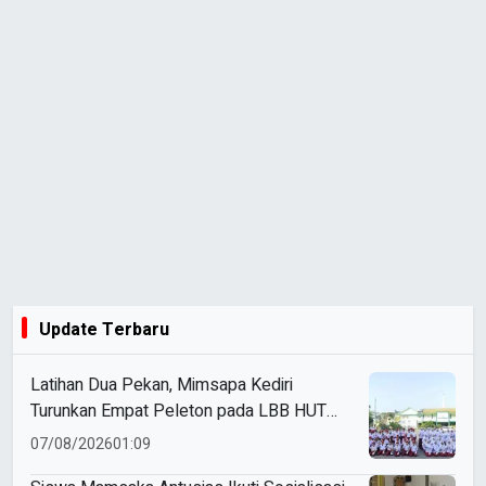
Update Terbaru
Latihan Dua Pekan, Mimsapa Kediri
Turunkan Empat Peleton pada LBB HUT
Ke-81 RI Kecamatan Pare
07/08/2026
01:09