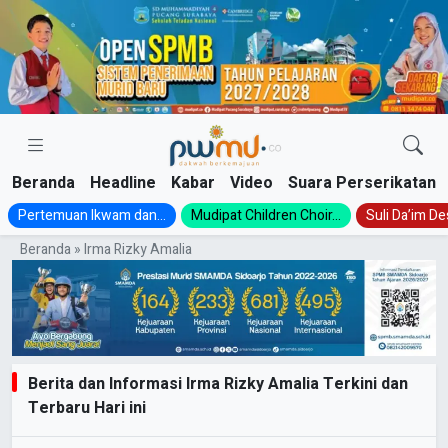
Skip
to
content
Beranda
Headline
Kabar
Video
Suara Perserikatan
Pertemuan Ikwam dan...
Mudipat Children Choir...
Suli Da’im Des
Beranda
»
Irma Rizky Amalia
Berita dan Informasi Irma Rizky Amalia Terkini dan
Terbaru Hari ini