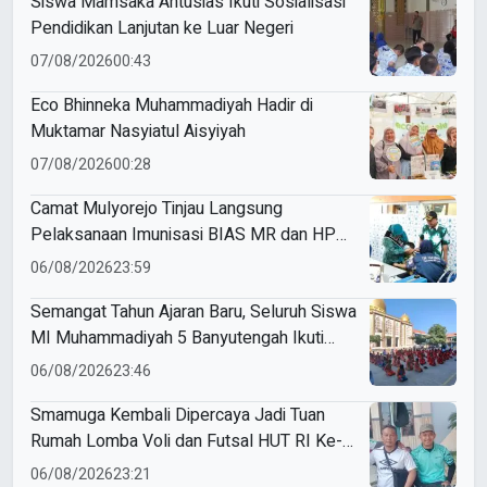
Siswa Mamsaka Antusias Ikuti Sosialisasi
Pendidikan Lanjutan ke Luar Negeri
07/08/2026
00:43
Eco Bhinneka Muhammadiyah Hadir di
Muktamar Nasyiatul Aisyiyah
07/08/2026
00:28
Camat Mulyorejo Tinjau Langsung
Pelaksanaan Imunisasi BIAS MR dan HPV
di SD Muhammadiyah 18 Surabaya
06/08/2026
23:59
Semangat Tahun Ajaran Baru, Seluruh Siswa
MI Muhammadiyah 5 Banyutengah Ikuti
Latihan Tapak Suci Perdana
06/08/2026
23:46
Smamuga Kembali Dipercaya Jadi Tuan
Rumah Lomba Voli dan Futsal HUT RI Ke-
81 Kecamatan Tulangan
06/08/2026
23:21