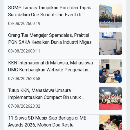
SDMP Tamsis Tampilkan Pocil dan Tapak
Suci dalam One School One Event di
Mojokerto
08/08/2026
00:19
Orang Tua Mengajar Spemdalas, Praktisi
PGN SAKA Kenalkan Dunia Industri Migas
08/08/2026
00:11
KKN Internasional di Malaysia, Mahasiswa
UMG Kembangkan Website Pengenalan
Budaya Indonesia
07/08/2026
23:58
Tutup KKN, Mahasiswa Umsura
Implementasikan Compact Bin untuk
Sampah Anorganik di Ketabang
07/08/2026
23:32
11 Siswa SD Musix Siap Berlaga di ME-
Awards 2026, Mohon Doa Restu