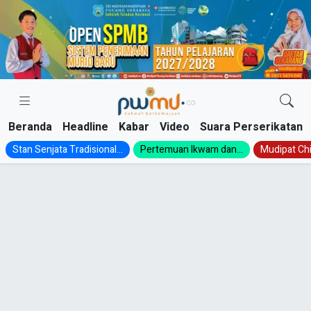
Skip
to
content
Beranda
Headline
Kabar
Video
Suara Perserikatan
Stan Senjata Tradisional...
Pertemuan Ikwam dan...
Mudipat Chil