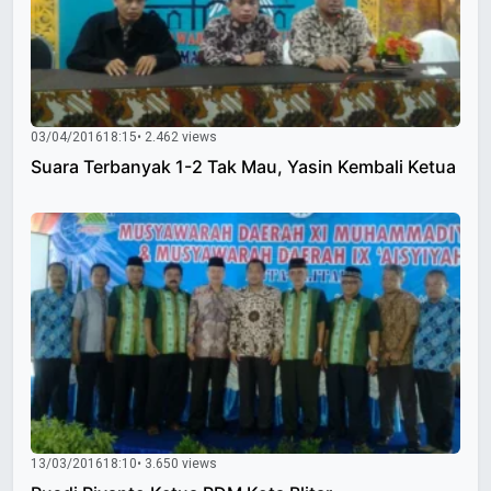
03/04/2016
18:15
• 2.462 views
Suara Terbanyak 1-2 Tak Mau, Yasin Kembali Ketua
13/03/2016
18:10
• 3.650 views