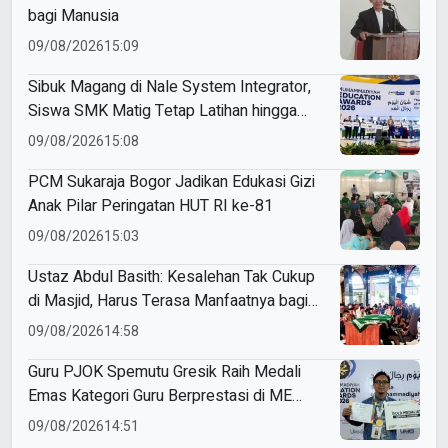
bagi Manusia
09/08/2026
15:09
Sibuk Magang di Nale System Integrator,
Siswa SMK Matig Tetap Latihan hingga
Raih Gold Medal ME Awards 2026
09/08/2026
15:08
PCM Sukaraja Bogor Jadikan Edukasi Gizi
Anak Pilar Peringatan HUT RI ke-81
09/08/2026
15:03
Ustaz Abdul Basith: Kesalehan Tak Cukup
di Masjid, Harus Terasa Manfaatnya bagi
Sesama
09/08/2026
14:58
Guru PJOK Spemutu Gresik Raih Medali
Emas Kategori Guru Berprestasi di ME
Awards 2026
09/08/2026
14:51