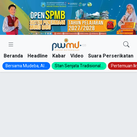
Skip
to
content
Beranda
Headline
Kabar
Video
Suara Perserikatan
Bersama Mudeba, Al...
Stan Senjata Tradisional...
Pertemuan Ik