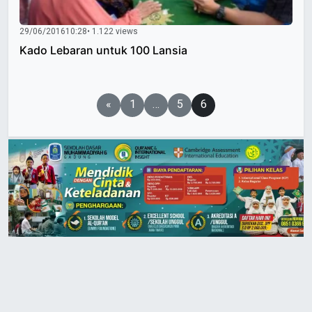
29/06/2016
10:28
• 1.122 views
Kado Lebaran untuk 100 Lansia
Paginasi
«
1
…
5
6
pos