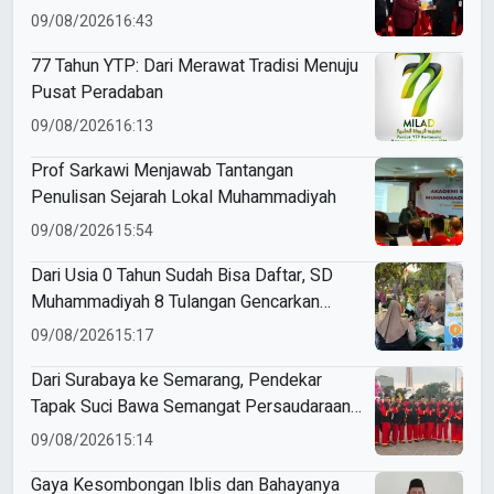
2031
09/08/2026
16:43
77 Tahun YTP: Dari Merawat Tradisi Menuju
Pusat Peradaban
09/08/2026
16:13
Prof Sarkawi Menjawab Tantangan
Penulisan Sejarah Lokal Muhammadiyah
09/08/2026
15:54
Dari Usia 0 Tahun Sudah Bisa Daftar, SD
Muhammadiyah 8 Tulangan Gencarkan
SPMB
09/08/2026
15:17
Dari Surabaya ke Semarang, Pendekar
Tapak Suci Bawa Semangat Persaudaraan
di Muktamar XVI
09/08/2026
15:14
Gaya Kesombongan Iblis dan Bahayanya