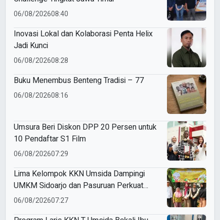
06/08/2026
08:40
Inovasi Lokal dan Kolaborasi Penta Helix
Jadi Kunci
06/08/2026
08:28
Buku Menembus Benteng Tradisi – 77
06/08/2026
08:16
Umsura Beri Diskon DPP 20 Persen untuk
10 Pendaftar S1 Film
06/08/2026
07:29
Lima Kelompok KKN Umsida Dampingi
UMKM Sidoarjo dan Pasuruan Perkuat
Legalitas hingga Pemasaran Digital
06/08/2026
07:27