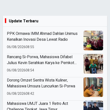
Update Terbaru
PPK Ormawa IMM Ahmad Dahlan Unimus
Kenalkan Inovasi Desa Lewat Radio
06/08/2026
08:55
Rancang Si-Porwa, Mahasiswa Difabel
Julius Kevin Serahkan Karya ke Pemkot
Surabaya
06/08/2026
08:54
Dorong Omzet Sentra Wista Kuliner,
Mahasiswa Umsura Luncurkan Si-Porwa
06/08/2026
08:42
Mahasiswa UMJT Juara 1 Retro Act
Challenge Tingkat Jawa Timur