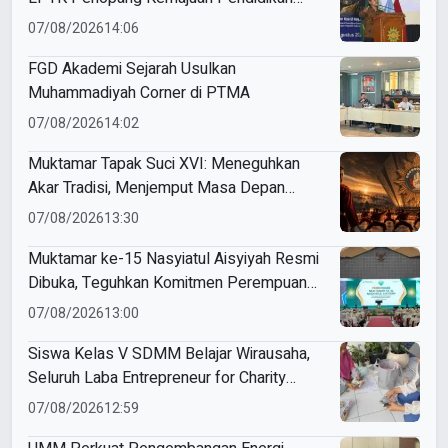
Indonesia
07/08/2026
14:06
FGD Akademi Sejarah Usulkan
Muhammadiyah Corner di PTMA
07/08/2026
14:02
Muktamar Tapak Suci XVI: Meneguhkan
Akar Tradisi, Menjemput Masa Depan
Mendunia
07/08/2026
13:30
Muktamar ke-15 Nasyiatul Aisyiyah Resmi
Dibuka, Teguhkan Komitmen Perempuan
Muda Berkemajuan
07/08/2026
13:00
Siswa Kelas V SDMM Belajar Wirausaha,
Seluruh Laba Entrepreneur for Charity
Didonasikan
07/08/2026
12:59