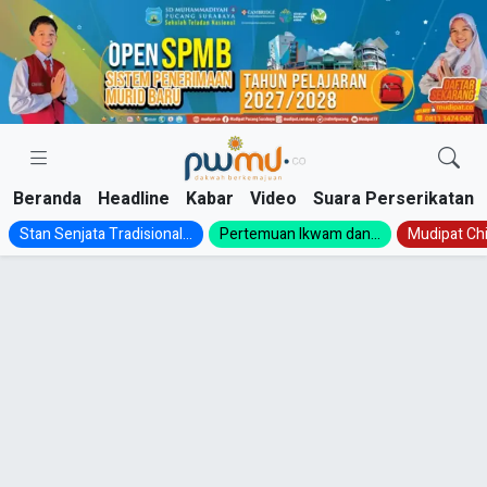
Skip
to
content
Beranda
Headline
Kabar
Video
Suara Perserikatan
Stan Senjata Tradisional...
Pertemuan Ikwam dan...
Mudipat Chil