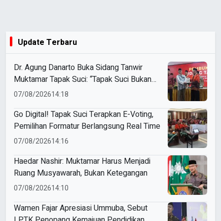
Update Terbaru
Dr. Agung Danarto Buka Sidang Tanwir
Muktamar Tapak Suci: “Tapak Suci Bukan
Organisasi Ko Ping Ho dan Dracin”
07/08/2026
14:18
Go Digital! Tapak Suci Terapkan E-Voting,
Pemilihan Formatur Berlangsung Real Time
07/08/2026
14:16
Haedar Nashir: Muktamar Harus Menjadi
Ruang Musyawarah, Bukan Ketegangan
07/08/2026
14:10
Wamen Fajar Apresiasi Ummuba, Sebut
LPTK Penopang Kemajuan Pendidikan