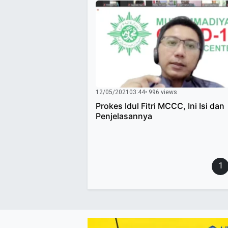
12/05/2021
03:44
• 996 views
Prokes Idul Fitri MCCC, Ini Isi dan
Penjelasannya
Paginasi
1
pos