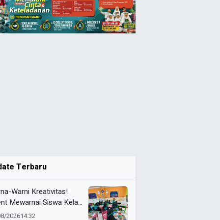
date Terbaru
na-Warni Kreativitas!
ent Mewarnai Siswa Kelas
D Mumtaz Penuh
08/2026
14:32