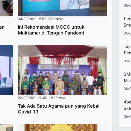
Lab
06/
Pem
Pen
04/09/2021
15:52
• 958 views
Sma
an
Ini Rekomendasi MCCC untuk
Muktamar di Tengah Pandemi
06/
Tap
Ben
Mu
06/
SMK
Mia
Set
06/
3T 
02/09/2021
19:48
• 1.522 views
Abd
Tak Ada Satu Agama pun yang Kebal
Sat
Covid-19
Mia
06/
Neg