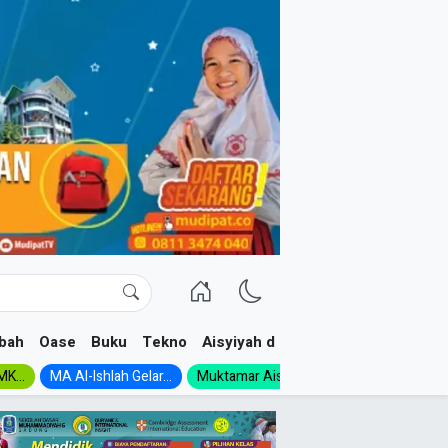
bah
Oase
Buku
Tekno
Aisyiyah dan NA
K...
MA Al-Ishlah Gelar...
Muktamar Aisyiyah 1926:...
Muhadloro