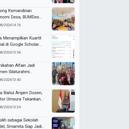
eriaan
ong Kemandirian
nomi Desa, BUMDes
ik Kediri Terima Hibah
08/2026
14:16
t Pencetak Briket
massa Briqpress
a Menampilkan Kuartil
nal di Google Scholar
matis
08/2026
13:56
nikahan Alfain Jadi
en Silaturahmi
tawan Muhammadiyah
08/2026
13:40
mongan
a Baitul Arqam Dosen,
tor Umsura Tekankan
gritas dan Nilai AIK
08/2026
13:34
pilih sebagai Sekolah
el, Smamita Siap Jadi