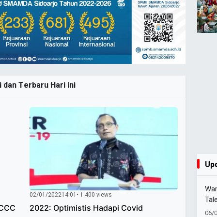
 dan Terbaru Hari ini
Up
War
02/01/2022
14:01
• 1.400 views
Tal
MCCC
2022: Optimistis Hadapi Covid
1 S
06/