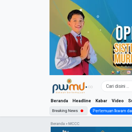
Skip
to
content
Beranda
Headline
Kabar
Video
S
Breaking News
Pertemuan Ikwam dan
Beranda
»
MCCC