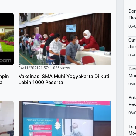
Kec
Dor
Eko
Kuw
06/
Ala
Bio
Car
Jur
Oto
06/
04/11/2021
21:57
• 1.026 views
Per
Mom
mpin
Vaksinasi SMA Muhi Yogyakarta Diikuti
War
a
Lebih 1000 Peserta
06/
La
Buk
Rek
Inte
06/
Ter
Mod