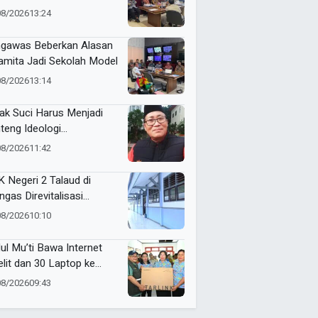
oratorium Inovasi
08/2026
13:24
belajaran AI
gawas Beberkan Alasan
mita Jadi Sekolah Model
08/2026
13:14
ak Suci Harus Menjadi
teng Ideologi
hammadiyah
08/2026
11:42
 Negeri 2 Talaud di
ngas Direvitalisasi
elah 21 Tahun, Pendidikan
08/2026
10:10
Makin Berkualitas
ul Mu’ti Bawa Internet
elit dan 30 Laptop ke
ngas, Pendidikan di Ujung
08/2026
09:43
eri Makin Digital