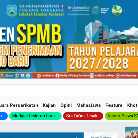
uara Perserikatan
Kajian
Opini
Mahasiswa
Feature
Khot
...
Mudipat Children Choir...
Suli Da’im Desak...
Vanda, Siswa SM