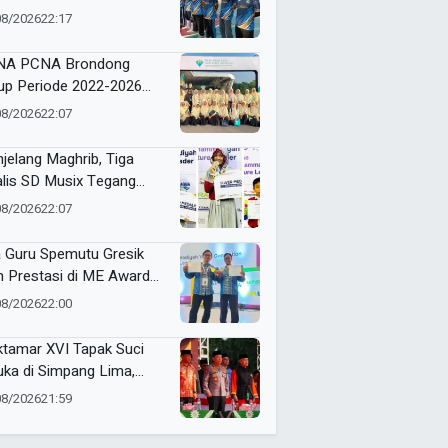
cer 4 Dasawarsa Al-
08/2026
22:17
lah
NA PCNA Brondong
up Periode 2022-2026
gan Roadshow ke Solo
08/2026
22:07
 Jogja
jelang Maghrib, Tiga
alis SD Musix Tegang
anti Pengumuman ME
08/2026
22:07
rds 2026
 Guru Spemutu Gresik
h Prestasi di ME Award
6
08/2026
22:00
tamar XVI Tapak Suci
uka di Simpang Lima,
lri Ajak Pesilat Jadi
08/2026
21:59
ling System