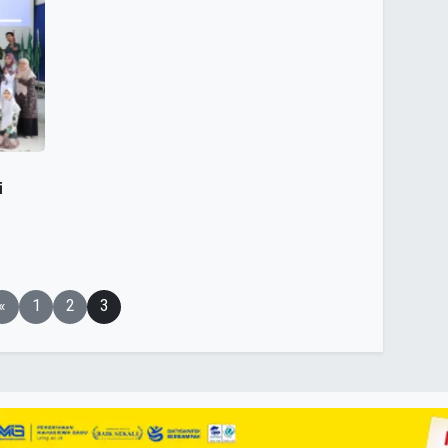
i
«
1
2
3