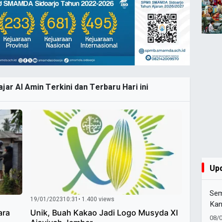
ar Al Amin Terkini dan Terbaru Hari ini
Up
Sem
19/01/2023
10:31
• 1.400 views
Kan
ara
Unik, Buah Kakao Jadi Logo Musyda XI
Lig
08/