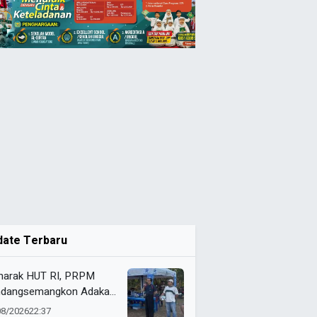
date Terbaru
arak HUT RI, PRPM
dangsemangkon Adakan
a Kemerdekaan 2026
08/2026
22:37