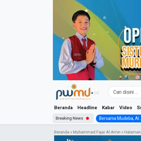
Skip
to
content
Beranda
Headline
Kabar
Video
S
Breaking News
Bersama Mudeba, Al..
Beranda
»
Muhammad Fajar Al Amin
»
Halaman