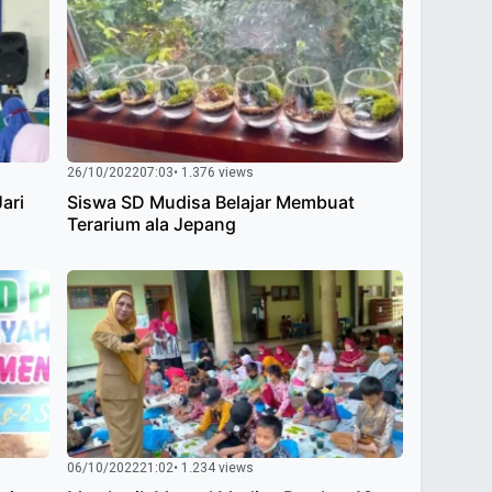
26/10/2022
07:03
• 1.376 views
Jari
Siswa SD Mudisa Belajar Membuat
Terarium ala Jepang
06/10/2022
21:02
• 1.234 views