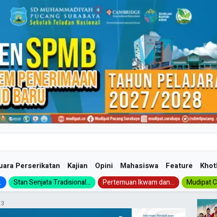
uara Perserikatan
Kajian
Opini
Mahasiswa
Feature
Khot
.
Stan Senjata Tradisional...
Pertemuan Ikwam dan...
Mudipat Ch
 3