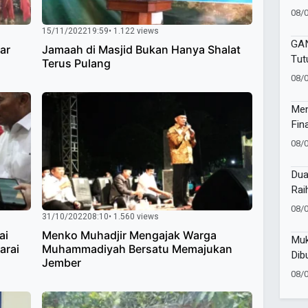
Soc
08/
Ish
15/11/2022
19:59
• 1.122 views
GA
ar
Jamaah di Masjid Bukan Hanya Shalat
Tut
Terus Pulang
den
08/
dan
Men
Fin
Men
08/
Awa
Dua
Rai
202
08/
31/10/2022
08:10
• 1.560 views
ai
Menko Muhadjir Mengajak Warga
Muk
arai
Muhammadiyah Bersatu Memajukan
Dib
Jember
Kapo
08/
Coo