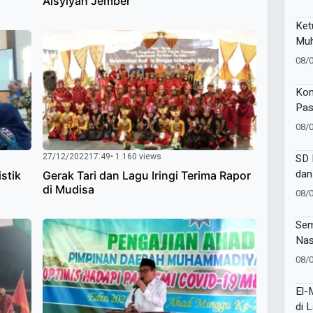
Aisyiyah Jember
Ket
Muh
Rai
08/
202
Kom
Pas
Jan
08/
Pub
27/12/2022
17:49
• 1.160 views
SD 
dan
stik
Gerak Tari dan Lagu Iringi Terima Rapor
202
di Mudisa
08/
Sem
Nas
Laz
08/
Buk
Spo
El-
Kek
di 