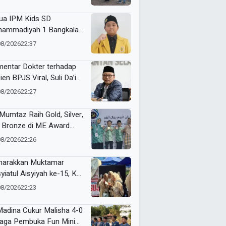
ua IPM Kids SD
ammadiyah 1 Bangkalan
h Gold Medal ME Award
08/2026
22:37
6
entar Dokter terhadap
ien BPJS Viral, Suli Da’im:
gan Lukai Kepercayaan
08/2026
22:27
lik
Mumtaz Raih Gold, Silver,
 Bronze di ME Award
6
08/2026
22:26
arakkan Muktamar
yiatul Aisyiyah ke-15, KL
ismu NA Jawa Timur
08/2026
22:23
a Layanan ZISKA hingga
t Foto Cermin Cembung
Madina Cukur Malisha 4-0
inian
Laga Pembuka Fun Mini