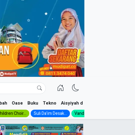
bah
Oase
Buku
Tekno
Aisyiyah dan NA
ildren Choir...
Suli Da’im Desak...
Vanda, Siswa SMK...
MA Al-Ish