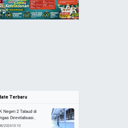
date Terbaru
 Negeri 2 Talaud di
ngas Direvitalisasi
elah 21 Tahun, Pendidikan
08/2026
10:10