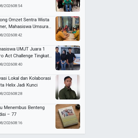
in Serahkan Karya ke
08/2026
08:54
kot Surabaya
ong Omzet Sentra Wista
iner, Mahasiswa Umsura
curkan Si-Porwa
08/2026
08:42
asiswa UMJT Juara 1
ro Act Challenge Tingkat
a Timur
08/2026
08:40
vasi Lokal dan Kolaborasi
ta Helix Jadi Kunci
08/2026
08:28
u Menembus Benteng
disi – 77
08/2026
08:16