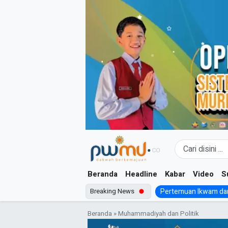
Skip
to
content
Beranda
Headline
Kabar
Video
S
Breaking News
Pertemuan Ikwam dan
Beranda
»
Muhammadiyah dan Politik