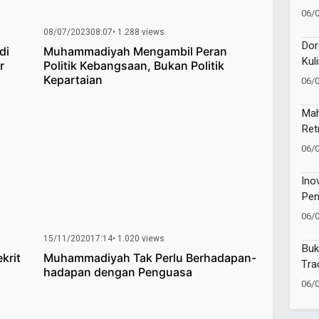
Kev
06/
Pem
08/07/2023
08:07
• 1.288 views
Dor
di
Muhammadiyah Mengambil Peran
Kul
r
Politik Kebangsaan, Bukan Politik
Lun
Kepartaian
06/
Mah
Ret
Jaw
06/
Ino
Pen
06/
15/11/2020
17:14
• 1.020 views
Buk
krit
Muhammadiyah Tak Perlu Berhadapan-
Tra
hadapan dengan Penguasa
06/