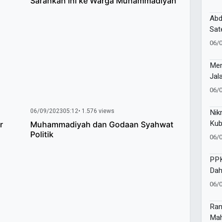
Sarankan Ini ke Warga Muhammadiyah
3T 
Abd
Sat
Mia
06/
Neg
Men
Jal
06/
06/09/2023
05:12
• 1.576 views
Nik
Kub
r
Muhammadiyah dan Godaan Syahwat
Men
Politik
06/
Sur
PP
Dah
Ino
06/
Ran
Mah