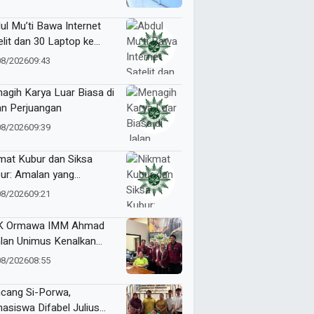
Makin Berkualitas
ul Mu’ti Bawa Internet
elit dan 30 Laptop ke
ngas, Pendidikan di Ujung
08/2026
09:43
eri Makin Digital
agih Karya Luar Biasa di
an Perjuangan
08/2026
09:39
mat Kubur dan Siksa
ur: Amalan yang
gantarkan ke Taman
08/2026
09:21
ga atau Azab Barzakh
K Ormawa IMM Ahmad
lan Unimus Kenalkan
vasi Desa Lewat Radio
08/2026
08:55
cang Si-Porwa,
asiswa Difabel Julius