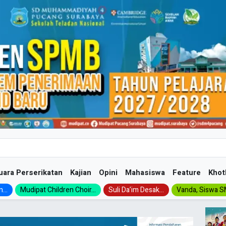
uara Perserikatan
Kajian
Opini
Mahasiswa
Feature
Khot
...
Mudipat Children Choir...
Suli Da’im Desak...
Vanda, Siswa SM