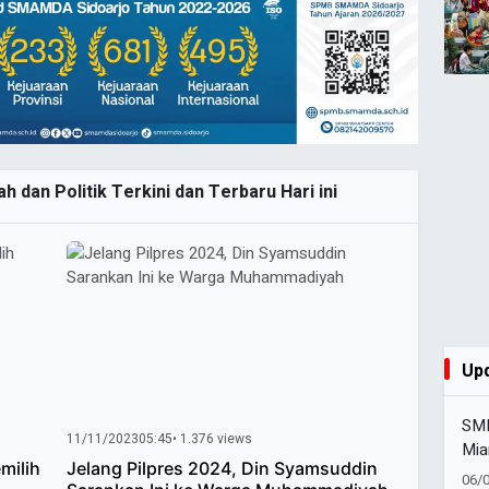
 dan Politik Terkini dan Terbaru Hari ini
Up
SMK
11/11/2023
05:45
• 1.376 views
Mia
milih
Jelang Pilpres 2024, Din Syamsuddin
Set
06/