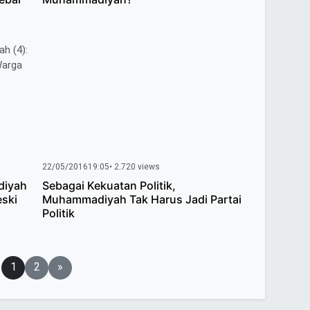
22/05/2016
19:05
• 2.720 views
diyah
Sebagai Kekuatan Politik,
eski
Muhammadiyah Tak Harus Jadi Partai
Politik
1
2
»