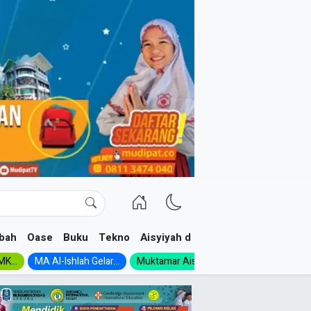
bah
Oase
Buku
Tekno
Aisyiyah dan NA
K...
MA Al-Ishlah Gelar...
Muktamar Aisyiyah 1926:...
Muhadloro