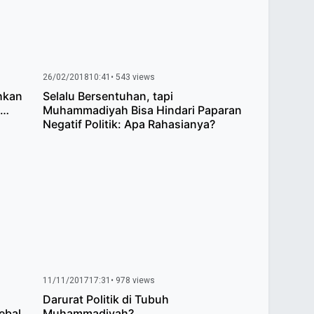
26/02/2018
10:41
• 543 views
hkan
Selalu Bersentuhan, tapi
 …
Muhammadiyah Bisa Hindari Paparan
Negatif Politik: Apa Rahasianya?
11/11/2017
17:31
• 978 views
Darurat Politik di Tubuh
Tebal
Muhammadiyah?