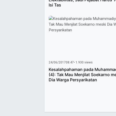
Isi Tas
24/06/2017
08:47
• 1.930 views
Kesalahpahaman pada Muhamma
(4): Tak Mau Menjilat Soekarno m
Dia Warga Persyarikatan
Paginasi
pos