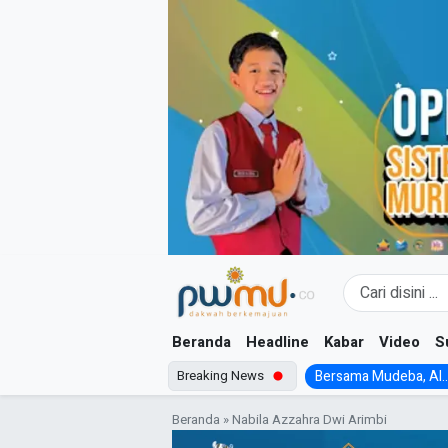
Skip
to
content
Beranda
Headline
Kabar
Video
S
Breaking News
Bersama Mudeba, Al..
Beranda
»
Nabila Azzahra Dwi Arimbi