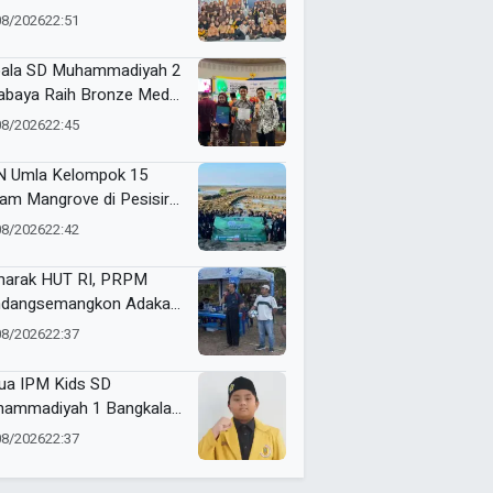
SDN Tamanprijek,
08/2026
22:51
amkan Empati Sejak Dini
ala SD Muhammadiyah 2
abaya Raih Bronze Medal
ME Award 2026
08/2026
22:45
 Umla Kelompok 15
am Mangrove di Pesisir
ggul, Dorong Warga Jaga
08/2026
22:42
gkungan
arak HUT RI, PRPM
dangsemangkon Adakan
a Kemerdekaan 2026
08/2026
22:37
ua IPM Kids SD
ammadiyah 1 Bangkalan
h Gold Medal ME Award
08/2026
22:37
6