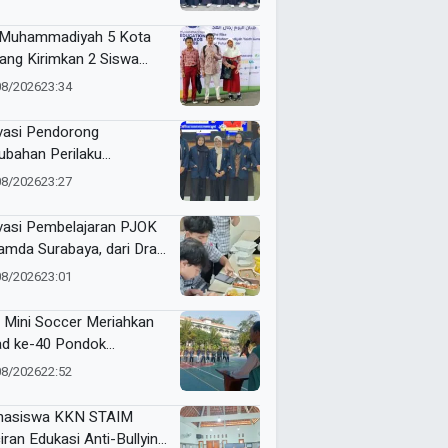
odadi
Muhammadiyah 5 Kota
ang Kirimkan 2 Siswa
baiknya ke ME Award
08/2026
23:34
6
vasi Pendorong
ubahan Perilaku
sumsi Manis Penderita
08/2026
23:27
betes ala Mahasiswa
sa
vasi Pembelajaran PJOK
mda Surabaya, dari Draf
9 hingga Lahirkan Modul
08/2026
23:01
 Digital
 Mini Soccer Meriahkan
ad ke-40 Pondok
antren Al-Ishlah
08/2026
22:52
dangagung
asiswa KKN STAIM
iran Edukasi Anti-Bullying