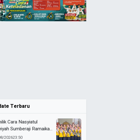
date Terbaru
ilik Cara Nasyiatul
yiyah Sumberaji Ramaikan
 ke-81 RI Kecamatan
08/2026
23:50