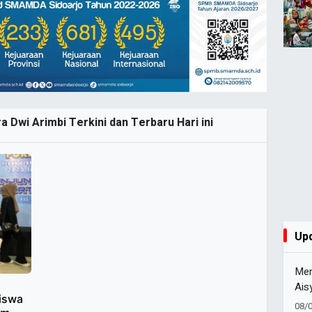
a Dwi Arimbi Terkini dan Terbaru Hari ini
Up
Men
Ais
siswa
HUT
08/