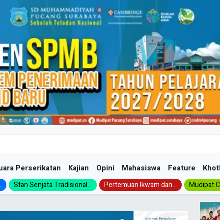
uara Perserikatan
Kajian
Opini
Mahasiswa
Feature
Khot
.
Stan Senjata Tradisional...
Pertemuan Ikwam dan...
Mudipat Ch