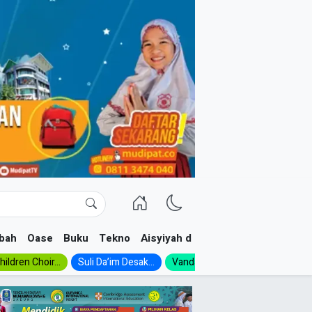
bah
Oase
Buku
Tekno
Aisyiyah dan NA
ildren Choir...
Suli Da’im Desak...
Vanda, Siswa SMK...
MA Al-Ish