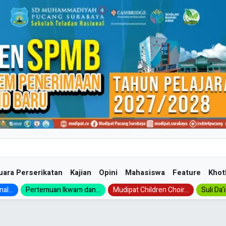
uara Perserikatan
Kajian
Opini
Mahasiswa
Feature
Khot
al...
Pertemuan Ikwam dan...
Mudipat Children Choir...
Suli Da’