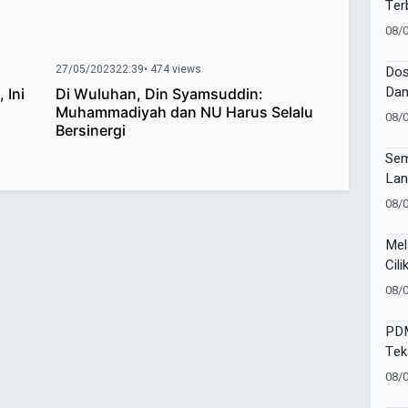
Ter
Gia
08/
Bat
27/05/2023
22:39
• 474 views
Dos
Dam
 Ini
Di Wuluhan, Din Syamsuddin:
Kes
Muhammadiyah dan NU Harus Selalu
08/
Bersinergi
Publ
Sem
Lan
Wor
08/
Mel
Cili
Per
08/
Sam
PDM
Tek
Pela
08/