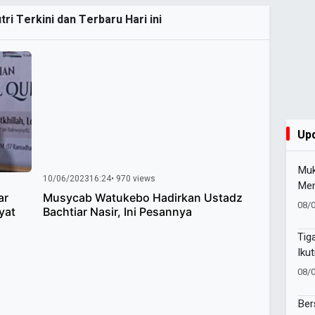
ri Terkini dan Terbaru Hari ini
Up
Muk
10/06/2023
16:24
• 970 views
Men
ar
Musycab Watukebo Hadirkan Ustadz
Pim
08/
yat
Bachtiar Nasir, Ini Pesannya
Baw
Suc
Tig
Iku
Suc
08/
Pes
Ber