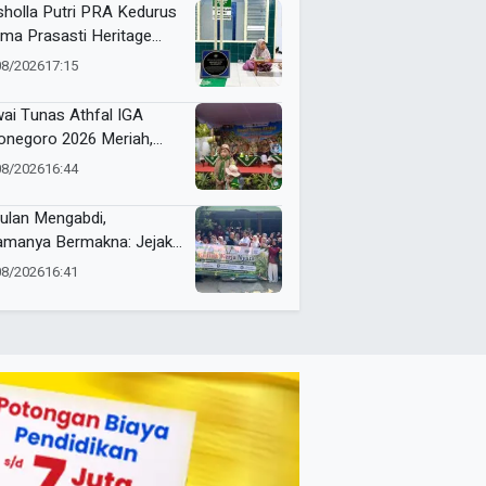
holla Putri PRA Kedurus
ima Prasasti Heritage
ammadiyah, Jadi
08/2026
17:15
gingat Sejarah Dakwah
 Amal Saleh
ai Tunas Athfal IGA
onegoro 2026 Meriah,
arakkan Semangat Anak
08/2026
16:44
leh Berkemajuan
ulan Mengabdi,
amanya Bermakna: Jejak
 Umsura di Wonorejo
08/2026
16:41