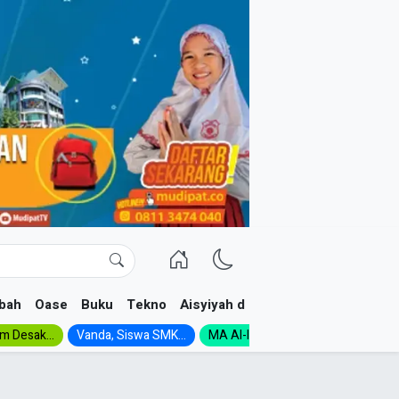
bah
Oase
Buku
Tekno
Aisyiyah dan NA
im Desak...
Vanda, Siswa SMK...
MA Al-Ishlah Gelar...
Muktamar A