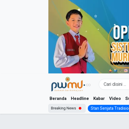
Skip
to
content
Beranda
Headline
Kabar
Video
S
Breaking News
Stan Senjata Tradision