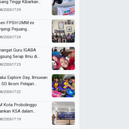
bang Tinggi Kibarkan
nt Flag di Langit Kota
08/2026
17:29
u
en FPSH UMM ini
pingi Pejuang
etaraan Bali Lewat
08/2026
17:29
ikasi Ilmiah
angat Guru IGABA
gsung Serap Ilmu di
kshop Jurnalistik Digital
08/2026
17:25
alui Explore Day, Ilmuwan
k SD Ikrom Pelajari
ubahan Energi dan Kelola
08/2026
17:22
pah demi Bumi
 Kota Probolinggo
ankan KSA dalam
tihan Jurnalistik Digital
08/2026
17:19