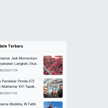
date Terbaru
tamar Jadi Momentum
yatukan Langkah, Utusan
da 072 Probolinggo
08/2026
17:34
a Harapan untuk Tapak
i
a Pendekar Pimda 072
ti Muktamar XVI Tapak
i di Semarang, Bawa
08/2026
17:32
an Penguatan Kaderisasi
sama Mudeba, Al Fatih