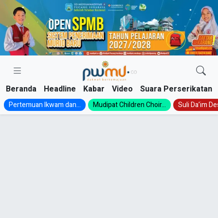
Skip
to
content
Beranda
Headline
Kabar
Video
Suara Perserikatan
Pertemuan Ikwam dan...
Mudipat Children Choir...
Suli Da’im Des