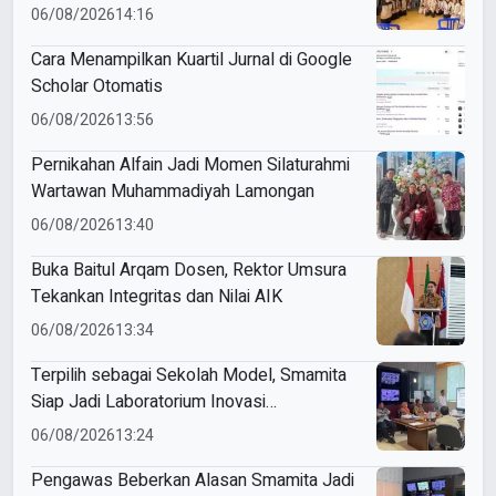
Pencetak Briket Biomassa Briqpress
06/08/2026
14:16
Cara Menampilkan Kuartil Jurnal di Google
Scholar Otomatis
06/08/2026
13:56
Pernikahan Alfain Jadi Momen Silaturahmi
Wartawan Muhammadiyah Lamongan
06/08/2026
13:40
Buka Baitul Arqam Dosen, Rektor Umsura
Tekankan Integritas dan Nilai AIK
06/08/2026
13:34
Terpilih sebagai Sekolah Model, Smamita
Siap Jadi Laboratorium Inovasi
Pembelajaran AI
06/08/2026
13:24
Pengawas Beberkan Alasan Smamita Jadi