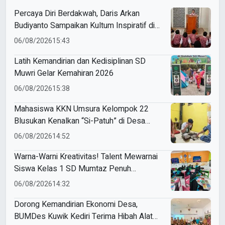
Percaya Diri Berdakwah, Daris Arkan
Budiyanto Sampaikan Kultum Inspiratif di
Masjid Baiturrahman
06/08/2026
15:43
Latih Kemandirian dan Kedisiplinan SD
Muwri Gelar Kemahiran 2026
06/08/2026
15:38
Mahasiswa KKN Umsura Kelompok 22
Blusukan Kenalkan “Si-Patuh” di Desa
Banjarkejen
06/08/2026
14:52
Warna-Warni Kreativitas! Talent Mewarnai
Siswa Kelas 1 SD Mumtaz Penuh
Keceriaan
06/08/2026
14:32
Dorong Kemandirian Ekonomi Desa,
BUMDes Kuwik Kediri Terima Hibah Alat