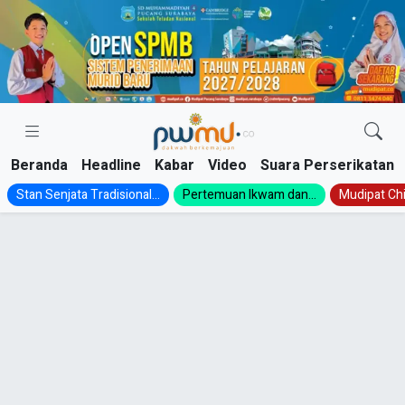
Skip
to
content
Beranda
Headline
Kabar
Video
Suara Perserikatan
Stan Senjata Tradisional...
Pertemuan Ikwam dan...
Mudipat Chil