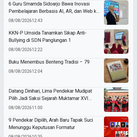
6 Guru Smamda Sidoarjo Bawa Inovasi
Pembelajaran Berbasis AI, AR, dan Web ke
ME Award 2026
08/08/2026
12:43
KKN-P Umsida Tanamkan Sikap Anti-
Bullying di SDN Panglungan 1
08/08/2026
12:22
Buku Menembus Benteng Tradisi – 79
08/08/2026
12:04
Datang Dinihari, Lima Pendekar Mudipat
Pilih Jadi Saksi Sejarah Muktamar XVI
Tapak Suci
08/08/2026
11:00
9 Pendekar Dipilih, Arah Baru Tapak Suci
Menunggu Keputusan Formatur
08/08/2026
10:35