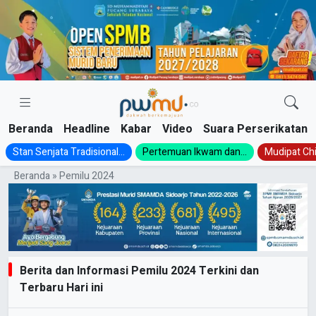
Skip
to
content
Beranda
Headline
Kabar
Video
Suara Perserikatan
Stan Senjata Tradisional...
Pertemuan Ikwam dan...
Mudipat Chil
Beranda
»
Pemilu 2024
Berita dan Informasi Pemilu 2024 Terkini dan
Terbaru Hari ini