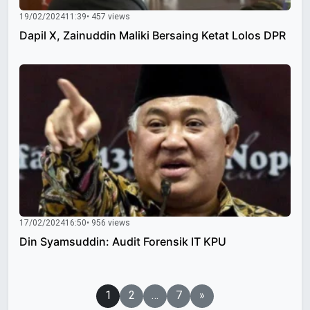
19/02/2024
11:39
• 457 views
Dapil X, Zainuddin Maliki Bersaing Ketat Lolos DPR
17/02/2024
16:50
• 956 views
Din Syamsuddin: Audit Forensik IT KPU
Paginasi
1
2
…
7
»
pos