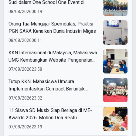
Suci dalam One School One Event di
Mojokerto
08/08/2026
00:19
Orang Tua Mengajar Spemdalas, Praktisi
PGN SAKA Kenalkan Dunia Industri Migas
08/08/2026
00:11
KKN Internasional di Malaysia, Mahasiswa
UMG Kembangkan Website Pengenalan
Budaya Indonesia
07/08/2026
23:58
Tutup KKN, Mahasiswa Umsura
Implementasikan Compact Bin untuk
Sampah Anorganik di Ketabang
07/08/2026
23:32
11 Siswa SD Musix Siap Berlaga di ME-
Awards 2026, Mohon Doa Restu
07/08/2026
23:19