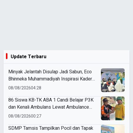
Update Terbaru
Minyak Jelantah Disulap Jadi Sabun, Eco
Bhinneka Muhammadiyah Inspirasi Kader
Nasyiatul Aisyiyah
08/08/2026
04:28
86 Siswa KB-TK ABA 1 Candi Belajar P3K
dan Kenali Ambulans Lewat Ambulance
Goes to Schools
08/08/2026
00:27
SDMP Tamsis Tampilkan Pocil dan Tapak