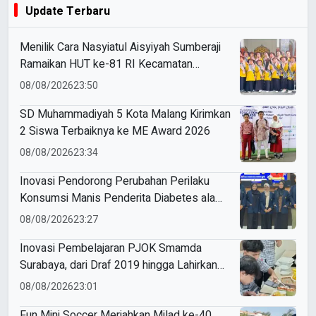
Update Terbaru
Menilik Cara Nasyiatul Aisyiyah Sumberaji
Ramaikan HUT ke-81 RI Kecamatan
Sukodadi
08/08/2026
23:50
SD Muhammadiyah 5 Kota Malang Kirimkan
2 Siswa Terbaiknya ke ME Award 2026
08/08/2026
23:34
Inovasi Pendorong Perubahan Perilaku
Konsumsi Manis Penderita Diabetes ala
Mahasiswa Unesa
08/08/2026
23:27
Inovasi Pembelajaran PJOK Smamda
Surabaya, dari Draf 2019 hingga Lahirkan
Modul Gizi Digital
08/08/2026
23:01
Fun Mini Soccer Meriahkan Milad ke-40