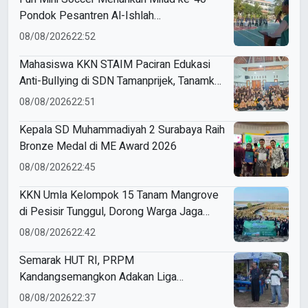
Pondok Pesantren Al-Ishlah
Sendangagung
08/08/2026
22:52
Mahasiswa KKN STAIM Paciran Edukasi
Anti-Bullying di SDN Tamanprijek, Tanamkan
Empati Sejak Dini
08/08/2026
22:51
Kepala SD Muhammadiyah 2 Surabaya Raih
Bronze Medal di ME Award 2026
08/08/2026
22:45
KKN Umla Kelompok 15 Tanam Mangrove
di Pesisir Tunggul, Dorong Warga Jaga
Lingkungan
08/08/2026
22:42
Semarak HUT RI, PRPM
Kandangsemangkon Adakan Liga
Kemerdekaan 2026
08/08/2026
22:37