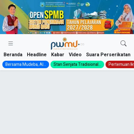
Skip
to
content
Beranda
Headline
Kabar
Video
Suara Perserikatan
Bersama Mudeba, Al...
Stan Senjata Tradisional...
Pertemuan Ik