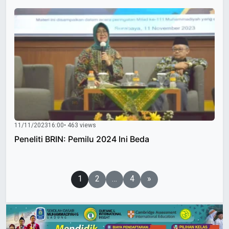
11/11/2023
16:00
• 463 views
Peneliti BRIN: Pemilu 2024 Ini Beda
Paginasi
1
2
…
4
»
pos