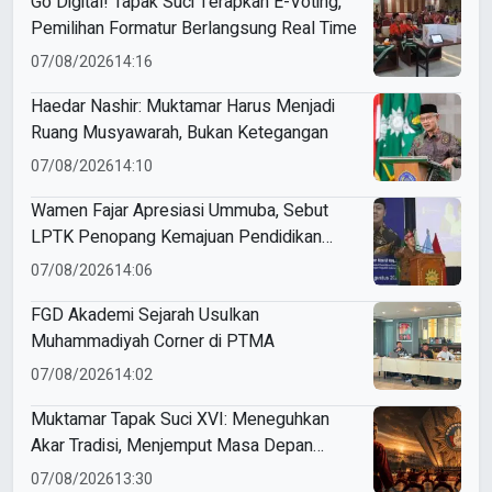
Go Digital! Tapak Suci Terapkan E-Voting,
Pemilihan Formatur Berlangsung Real Time
07/08/2026
14:16
Haedar Nashir: Muktamar Harus Menjadi
Ruang Musyawarah, Bukan Ketegangan
07/08/2026
14:10
Wamen Fajar Apresiasi Ummuba, Sebut
LPTK Penopang Kemajuan Pendidikan
Indonesia
07/08/2026
14:06
FGD Akademi Sejarah Usulkan
Muhammadiyah Corner di PTMA
07/08/2026
14:02
Muktamar Tapak Suci XVI: Meneguhkan
Akar Tradisi, Menjemput Masa Depan
Mendunia
07/08/2026
13:30