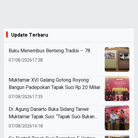
Update Terbaru
Buku Menembus Benteng Tradisi – 78
07/08/2026
17:38
Muktamar XVI Galang Gotong Royong
Bangun Padepokan Tapak Suci Rp 20 Miliar
07/08/2026
17:35
Dr. Agung Danarto Buka Sidang Tanwir
Muktamar Tapak Suci: “Tapak Suci Bukan
Organisasi Ko Ping Ho dan Dracin”
07/08/2026
14:18