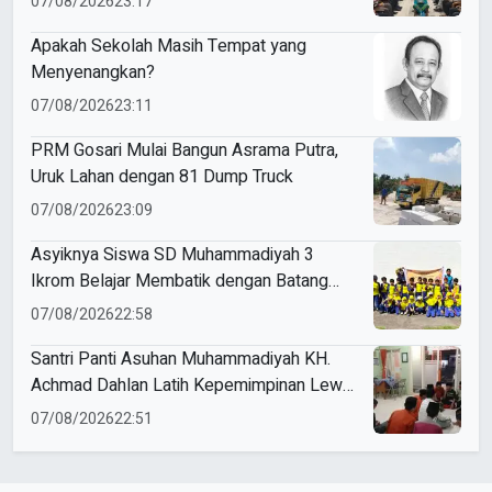
07/08/2026
23:17
Apakah Sekolah Masih Tempat yang
Menyenangkan?
07/08/2026
23:11
PRM Gosari Mulai Bangun Asrama Putra,
Uruk Lahan dengan 81 Dump Truck
07/08/2026
23:09
Asyiknya Siswa SD Muhammadiyah 3
Ikrom Belajar Membatik dengan Batang
Pakcoy
07/08/2026
22:58
Santri Panti Asuhan Muhammadiyah KH.
Achmad Dahlan Latih Kepemimpinan Lewat
Kepanitiaan Agustusan
07/08/2026
22:51