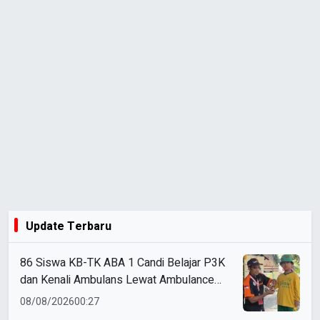
Update Terbaru
86 Siswa KB-TK ABA 1 Candi Belajar P3K
dan Kenali Ambulans Lewat Ambulance
Goes to Schools
08/08/2026
00:27