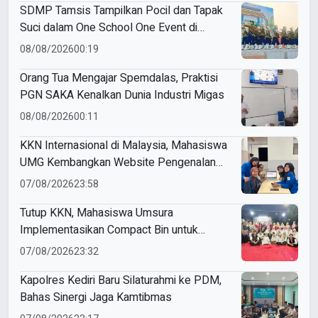
SDMP Tamsis Tampilkan Pocil dan Tapak
Suci dalam One School One Event di
Mojokerto
08/08/2026
00:19
Orang Tua Mengajar Spemdalas, Praktisi
PGN SAKA Kenalkan Dunia Industri Migas
08/08/2026
00:11
KKN Internasional di Malaysia, Mahasiswa
UMG Kembangkan Website Pengenalan
Budaya Indonesia
07/08/2026
23:58
Tutup KKN, Mahasiswa Umsura
Implementasikan Compact Bin untuk
Sampah Anorganik di Ketabang
07/08/2026
23:32
Kapolres Kediri Baru Silaturahmi ke PDM,
Bahas Sinergi Jaga Kamtibmas