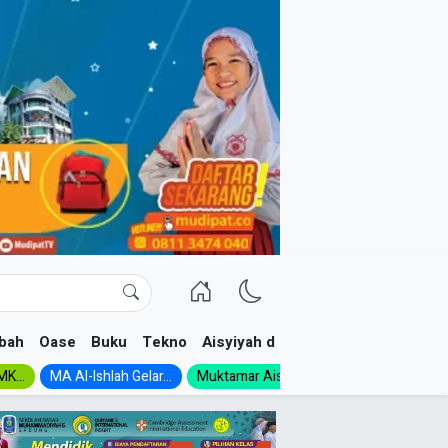
bah
Oase
Buku
Tekno
Aisyiyah dan NA
K...
MA Al-Ishlah Gelar...
Muktamar Aisyiyah 1926:...
Muhadloro