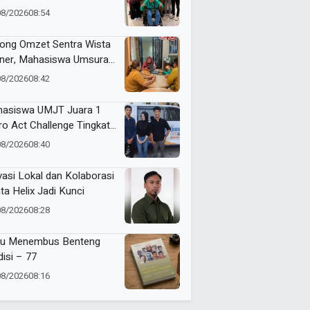
in Serahkan Karya ke
08/2026
08:54
kot Surabaya
ong Omzet Sentra Wista
iner, Mahasiswa Umsura
curkan Si-Porwa
08/2026
08:42
asiswa UMJT Juara 1
ro Act Challenge Tingkat
a Timur
08/2026
08:40
vasi Lokal dan Kolaborasi
ta Helix Jadi Kunci
08/2026
08:28
u Menembus Benteng
disi – 77
08/2026
08:16