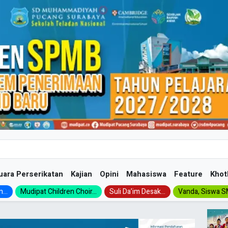
uara Perserikatan
Kajian
Opini
Mahasiswa
Feature
Khot
...
Mudipat Children Choir...
Suli Da’im Desak...
Vanda, Siswa SM