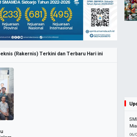
eknis (Rakernis) Terkini dan Terbaru Hari ini
Up
SMK
Mia
mu
Set
06/