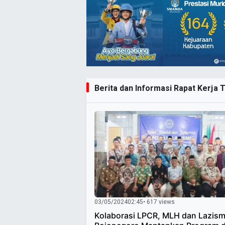
Berita dan Informasi Rapat Kerja T
03/05/2024
02:45
• 617 views
Kolaborasi LPCR, MLH dan Lazis