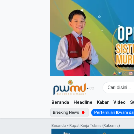
Skip
to
content
Beranda
Headline
Kabar
Video
S
Breaking News
Pertemuan Ikwam dan
Beranda
»
Rapat Kerja Teknis (Rakernis)