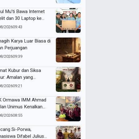
Makin Berkualitas
ul Mu’ti Bawa Internet
elit dan 30 Laptop ke
ngas, Pendidikan di Ujung
08/2026
09:43
eri Makin Digital
agih Karya Luar Biasa di
an Perjuangan
08/2026
09:39
mat Kubur dan Siksa
ur: Amalan yang
gantarkan ke Taman
08/2026
09:21
ga atau Azab Barzakh
K Ormawa IMM Ahmad
lan Unimus Kenalkan
vasi Desa Lewat Radio
08/2026
08:55
cang Si-Porwa,
asiswa Difabel Julius