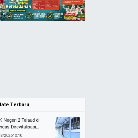
date Terbaru
 Negeri 2 Talaud di
ngas Direvitalisasi
elah 21 Tahun, Pendidikan
08/2026
10:10