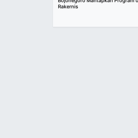
Bojonegoro Mantapkan Program 
Rakernis