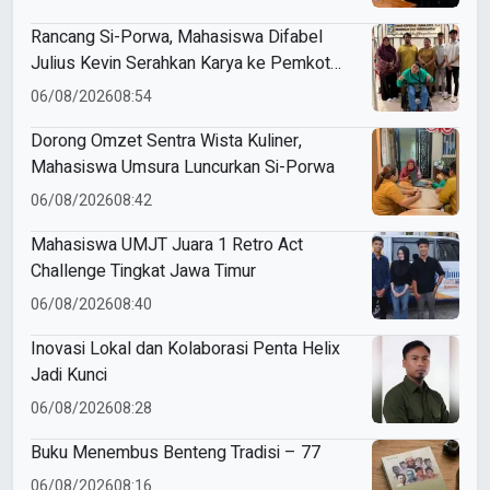
Rancang Si-Porwa, Mahasiswa Difabel
Julius Kevin Serahkan Karya ke Pemkot
Surabaya
06/08/2026
08:54
Dorong Omzet Sentra Wista Kuliner,
Mahasiswa Umsura Luncurkan Si-Porwa
06/08/2026
08:42
Mahasiswa UMJT Juara 1 Retro Act
Challenge Tingkat Jawa Timur
06/08/2026
08:40
Inovasi Lokal dan Kolaborasi Penta Helix
Jadi Kunci
06/08/2026
08:28
Buku Menembus Benteng Tradisi – 77
06/08/2026
08:16