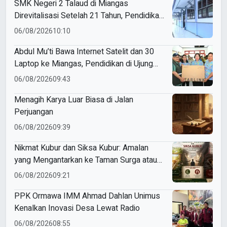
SMK Negeri 2 Talaud di Miangas
Direvitalisasi Setelah 21 Tahun, Pendidikan
3T Makin Berkualitas
06/08/2026
10:10
Abdul Mu’ti Bawa Internet Satelit dan 30
Laptop ke Miangas, Pendidikan di Ujung
Negeri Makin Digital
06/08/2026
09:43
Menagih Karya Luar Biasa di Jalan
Perjuangan
06/08/2026
09:39
Nikmat Kubur dan Siksa Kubur: Amalan
yang Mengantarkan ke Taman Surga atau
Azab Barzakh
06/08/2026
09:21
PPK Ormawa IMM Ahmad Dahlan Unimus
Kenalkan Inovasi Desa Lewat Radio
06/08/2026
08:55