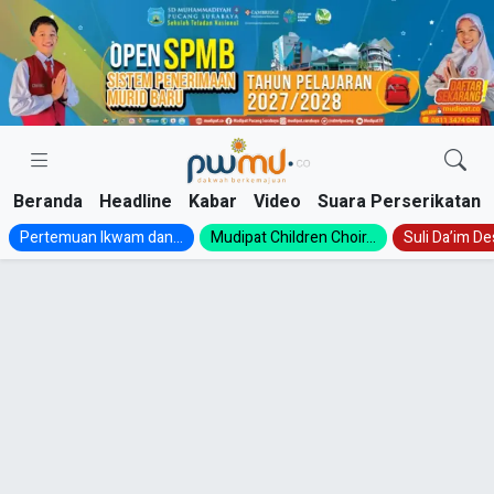
Skip
to
content
Beranda
Headline
Kabar
Video
Suara Perserikatan
Pertemuan Ikwam dan...
Mudipat Children Choir...
Suli Da’im Des