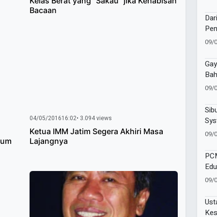
Kelas Berat yang “Sakau” jika Kehabisan
Bacaan
Dar
Pen
Sem
09/
Muk
Gay
Bah
09/
Sib
04/05/2016
16:02
• 3.094 views
Sys
SMK
Ketua IMM Jatim Segera Akhiri Masa
09/
aum
Lajangnya
hin
Awa
PCM
Edu
Per
09/
Ust
Kes