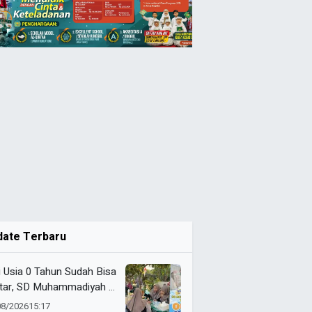
date Terbaru
i Usia 0 Tahun Sudah Bisa
tar, SD Muhammadiyah 8
angan Gencarkan SPMB
08/2026
15:17