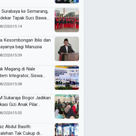
i Surabaya ke Semarang,
dekar Tapak Suci Bawa
angat Persaudaraan di
08/2026
15:14
tamar XVI
a Kesombongan Iblis dan
ayanya bagi Manusia
08/2026
15:09
uk Magang di Nale
tem Integrator, Siswa
 Matig Tetap Latihan
08/2026
15:08
gga Raih Gold Medal ME
rds 2026
 Sukaraja Bogor Jadikan
kasi Gizi Anak Pilar
ingatan HUT RI ke-81
08/2026
15:03
az Abdul Basith:
alehan Tak Cukup di