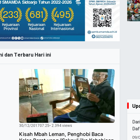
i dan Terbaru Hari ini
Up
Dar
30/12/2017
07:25
• 2.394 views
Daf
Kisah Mbah Leman, Penghobi Baca
Tul
09/