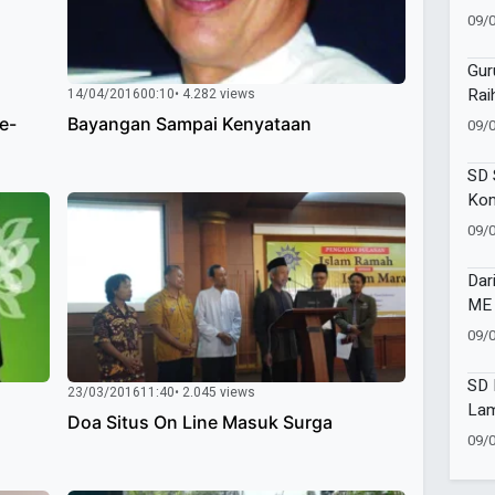
Mas
09/
Man
Gur
Rai
14/04/2016
00:10
• 4.282 views
Gur
e-
Bayangan Sampai Kenyataan
09/
Awa
SD 
Kom
hing
09/
dan
Dar
ME 
Rai
09/
SD 
23/03/2016
11:40
• 2.045 views
Lam
Doa Situs On Line Masuk Surga
Med
09/