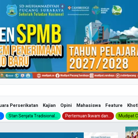
uara Perserikatan
Kajian
Opini
Mahasiswa
Feature
Khot
.
Stan Senjata Tradisional...
Pertemuan Ikwam dan...
Mudipat Ch