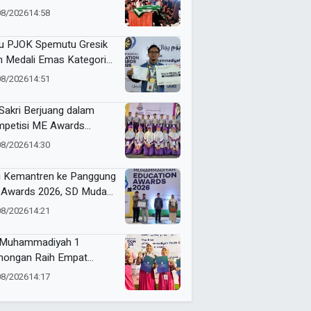
jid, Harus Terasa
08/2026
14:58
faatnya bagi Sesama
u PJOK Spemutu Gresik
h Medali Emas Kategori
u Berprestasi di ME
08/2026
14:51
rds 2026
Sakri Berjuang dalam
petisi ME Awards
ga Meraih Gold, Silver,
08/2026
14:30
 Bronze
i Kemantren ke Panggung
Awards 2026, SD Muda
h Excellent School 2026
08/2026
14:21
Muhammadiyah 1
ongan Raih Empat
ali di ME Awards 2026
08/2026
14:17