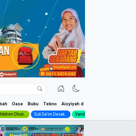
bah
Oase
Buku
Tekno
Aisyiyah dan NA
ildren Choir...
Suli Da’im Desak...
Vanda, Siswa SMK...
MA Al-Ish