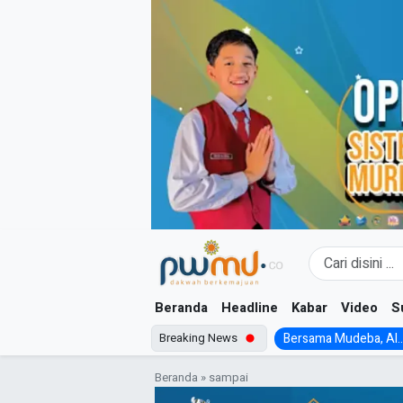
Skip
to
content
Beranda
Headline
Kabar
Video
S
Breaking News
Bersama Mudeba, Al..
Beranda
»
sampai