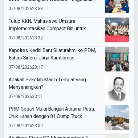
Budaya Indonesia
07/08/2026
23:58
Tutup KKN, Mahasiswa Umsura
Implementasikan Compact Bin untuk
Sampah Anorganik di Ketabang
07/08/2026
23:32
Kapolres Kediri Baru Silaturahmi ke PDM,
Bahas Sinergi Jaga Kamtibmas
07/08/2026
23:17
Apakah Sekolah Masih Tempat yang
Menyenangkan?
07/08/2026
23:11
PRM Gosari Mulai Bangun Asrama Putra,
Uruk Lahan dengan 81 Dump Truck
07/08/2026
23:09