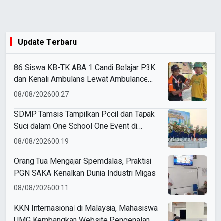
Update Terbaru
86 Siswa KB-TK ABA 1 Candi Belajar P3K
dan Kenali Ambulans Lewat Ambulance
Goes to Schools
08/08/2026
00:27
SDMP Tamsis Tampilkan Pocil dan Tapak
Suci dalam One School One Event di
Mojokerto
08/08/2026
00:19
Orang Tua Mengajar Spemdalas, Praktisi
PGN SAKA Kenalkan Dunia Industri Migas
08/08/2026
00:11
KKN Internasional di Malaysia, Mahasiswa
UMG Kembangkan Website Pengenalan