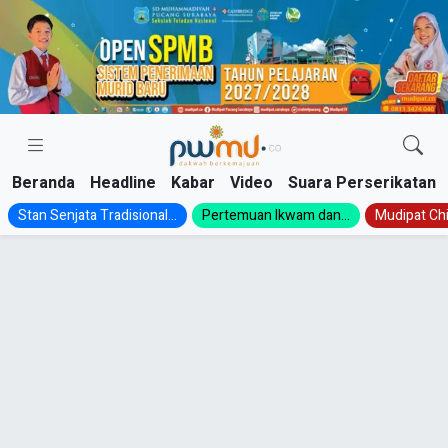
Skip
to
content
Beranda
Headline
Kabar
Video
Suara Perserikatan
Stan Senjata Tradisional...
Pertemuan Ikwam dan...
Mudipat Chil