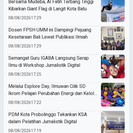
Bersama Mudeba, Al Fatih Terbang Tinggi
Kibarkan Giant Flag di Langit Kota Batu
08/08/2026
17:29
Dosen FPSH UMM ini Dampingi Pejuang
Kesetaraan Bali Lewat Publikasi Ilmiah
08/08/2026
17:29
Semangat Guru IGABA Langsung Serap
Ilmu di Workshop Jurnalistik Digital
08/08/2026
17:25
Melalui Explore Day, Ilmuwan Cilik SD
Ikrom Pelajari Perubahan Energi dan Kelola
Sampah demi Bumi
08/08/2026
17:22
PDM Kota Probolinggo Tekankan KSA
dalam Pelatihan Jurnalistik Digital
08/08/2026
17:19