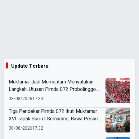
Update Terbaru
Muktamar Jadi Momentum Menyatukan
Langkah, Utusan Pimda 072 Probolinggo
Bawa Harapan untuk Tapak Suci
08/08/2026
17:34
Tiga Pendekar Pimda 072 Ikuti Muktamar
XVI Tapak Suci di Semarang, Bawa Pesan
Penguatan Kaderisasi
08/08/2026
17:32