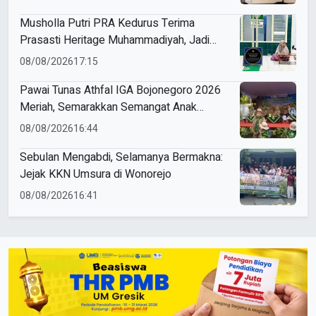
Musholla Putri PRA Kedurus Terima
Prasasti Heritage Muhammadiyah, Jadi
Pengingat Sejarah Dakwah dan Amal Saleh
08/08/2026
17:15
Pawai Tunas Athfal IGA Bojonegoro 2026
Meriah, Semarakkan Semangat Anak
Sholeh Berkemajuan
08/08/2026
16:44
Sebulan Mengabdi, Selamanya Bermakna:
Jejak KKN Umsura di Wonorejo
08/08/2026
16:41