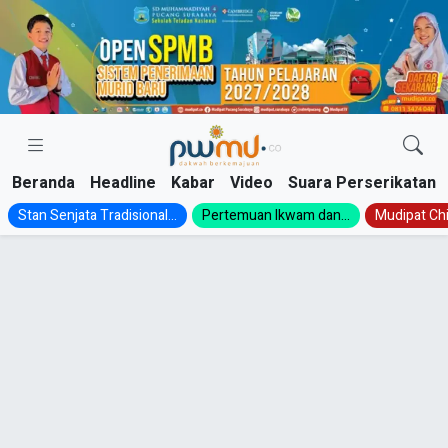
Skip
to
content
Beranda
Headline
Kabar
Video
Suara Perserikatan
Stan Senjata Tradisional...
Pertemuan Ikwam dan...
Mudipat Chil