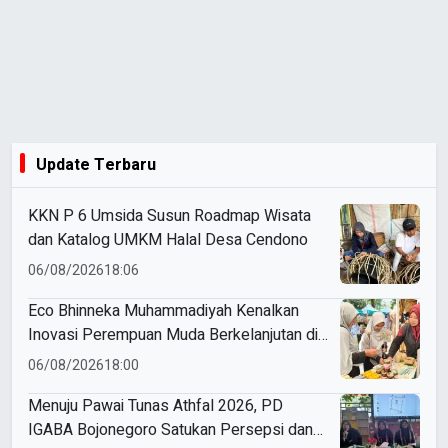
Update Terbaru
KKN P 6 Umsida Susun Roadmap Wisata
dan Katalog UMKM Halal Desa Cendono
06/08/2026
18:06
Eco Bhinneka Muhammadiyah Kenalkan
Inovasi Perempuan Muda Berkelanjutan di
Muktamar Nasyiatul Aisyiyah
06/08/2026
18:00
Menuju Pawai Tunas Athfal 2026, PD
IGABA Bojonegoro Satukan Persepsi dan