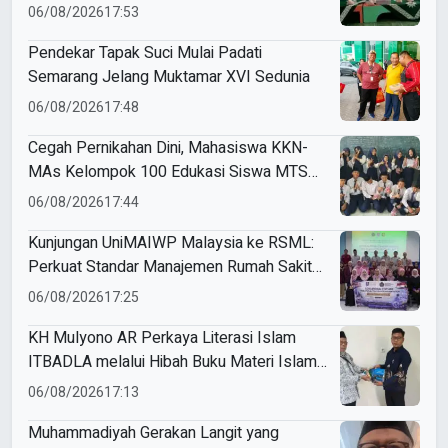
Utamakan Keselamatan Anak
06/08/2026
17:53
Pendekar Tapak Suci Mulai Padati
Semarang Jelang Muktamar XVI Sedunia
06/08/2026
17:48
Cegah Pernikahan Dini, Mahasiswa KKN-
MAs Kelompok 100 Edukasi Siswa MTS
Miftahul Ulum Tawangsari
06/08/2026
17:44
Kunjungan UniMAIWP Malaysia ke RSML:
Perkuat Standar Manajemen Rumah Sakit
Syariah
06/08/2026
17:25
KH Mulyono AR Perkaya Literasi Islam
ITBADLA melalui Hibah Buku Materi Islam
5 Jilid
06/08/2026
17:13
Muhammadiyah Gerakan Langit yang