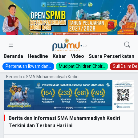
Skip
to
content
Beranda
Headline
Kabar
Video
Suara Perserikatan
Pertemuan Ikwam dan...
Mudipat Children Choir...
Suli Da’im Des
Beranda
»
SMA Muhammadiyah Kediri
Berita dan Informasi SMA Muhammadiyah Kediri
Terkini dan Terbaru Hari ini