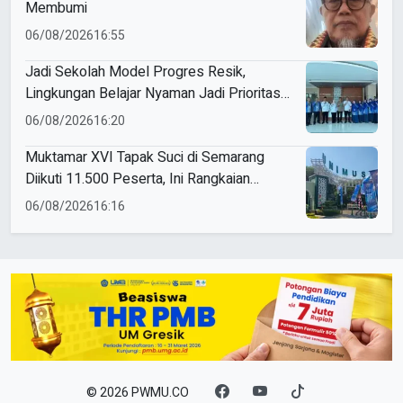
Membumi
06/08/2026
16:55
Jadi Sekolah Model Progres Resik,
Lingkungan Belajar Nyaman Jadi Prioritas
Smamio Gresik
06/08/2026
16:20
Muktamar XVI Tapak Suci di Semarang
Diikuti 11.500 Peserta, Ini Rangkaian
Agendanya
06/08/2026
16:16
© 2026 PWMU.CO