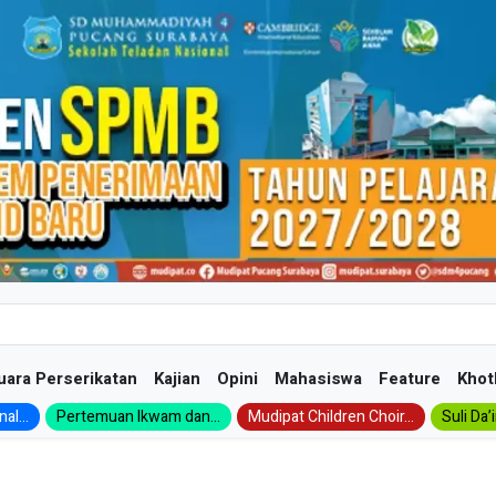
uara Perserikatan
Kajian
Opini
Mahasiswa
Feature
Khot
al...
Pertemuan Ikwam dan...
Mudipat Children Choir...
Suli Da’