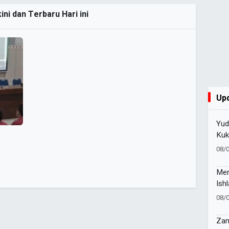
ni dan Terbaru Hari ini
Up
Yud
Kuk
Sar
08/
Mer
Ish
Soc
08/
Zam