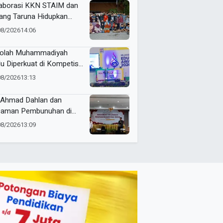
aborasi KKN STAIM dan
ang Taruna Hidupkan
angat HUT RI di Desa
08/2026
14:06
anprijek
olah Muhammadiyah
lu Diperkuat di Kompetisi
ns, Rektor UMM Dorong
08/2026
13:13
ching Clinic
Ahmad Dahlan dan
aman Pembunuhan di
yuwangi
08/2026
13:09