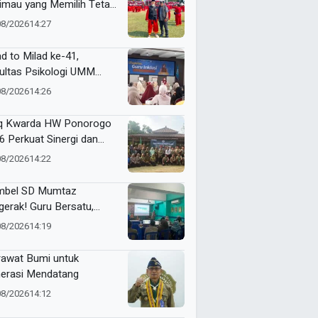
imau yang Memilih Tetap
erhana
08/2026
14:27
d to Milad ke-41,
ultas Psikologi UMM
ar Workshop Guru Inklusi
08/2026
14:26
q Kwarda HW Ponorogo
6 Perkuat Sinergi dan
gkatkan Kualitas Pimpinan
08/2026
14:22
ilah
bel SD Mumtaz
gerak! Guru Bersatu,
belajaran Makin
08/2026
14:19
kualitas dan Berdampak
awat Bumi untuk
erasi Mendatang
08/2026
14:12