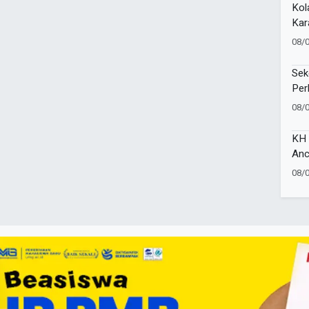
Kol
Kar
Sem
08/
Tam
Sek
Per
Sai
08/
Coa
KH 
Anc
Ban
08/