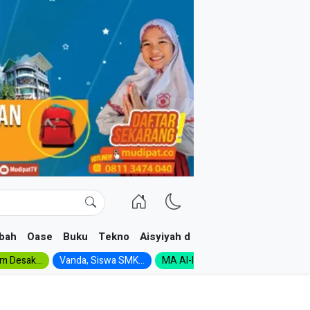
bah
Oase
Buku
Tekno
Aisyiyah dan NA
im Desak...
Vanda, Siswa SMK...
MA Al-Ishlah Gelar...
Muktamar A