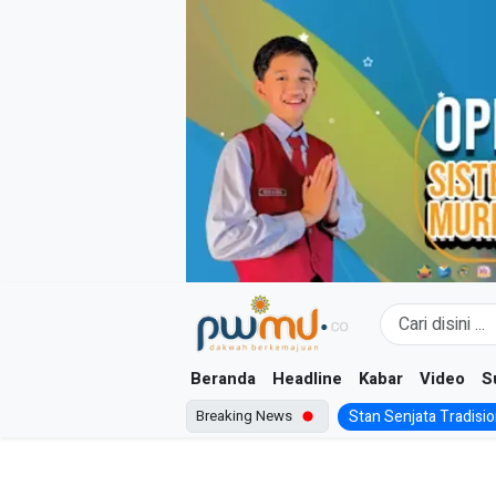
Skip
to
content
Beranda
Headline
Kabar
Video
S
Breaking News
Stan Senjata Tradision