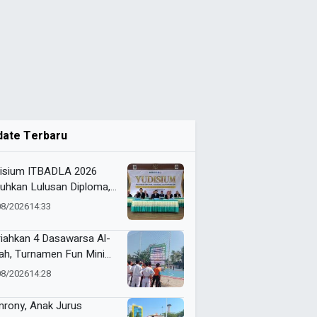
date Terbaru
isium ITBADLA 2026
uhkan Lulusan Diploma,
jana, dan Magister
08/2026
14:33
iahkan 4 Dasawarsa Al-
lah, Turnamen Fun Mini
cer 2026 Resmi Digelar
08/2026
14:28
rony, Anak Jurus