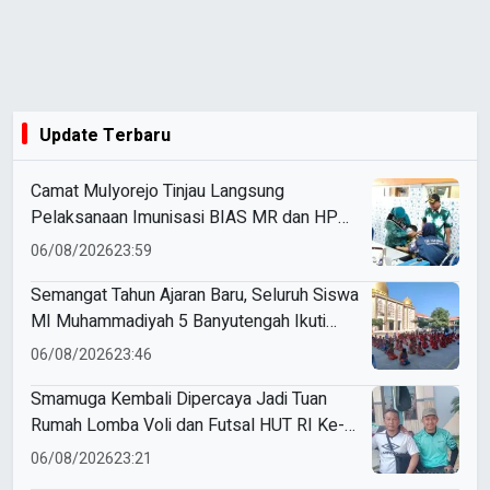
Update Terbaru
Camat Mulyorejo Tinjau Langsung
Pelaksanaan Imunisasi BIAS MR dan HPV
di SD Muhammadiyah 18 Surabaya
06/08/2026
23:59
Semangat Tahun Ajaran Baru, Seluruh Siswa
MI Muhammadiyah 5 Banyutengah Ikuti
Latihan Tapak Suci Perdana
06/08/2026
23:46
Smamuga Kembali Dipercaya Jadi Tuan
Rumah Lomba Voli dan Futsal HUT RI Ke-
81 Kecamatan Tulangan
06/08/2026
23:21