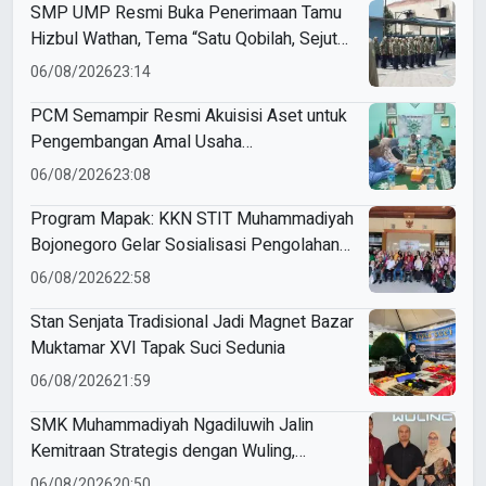
SMP UMP Resmi Buka Penerimaan Tamu
Hizbul Wathan, Tema “Satu Qobilah, Sejuta
Cerita” Curi Perhatian
06/08/2026
23:14
PCM Semampir Resmi Akuisisi Aset untuk
Pengembangan Amal Usaha
Muhammadiyah
06/08/2026
23:08
Program Mapak: KKN STIT Muhammadiyah
Bojonegoro Gelar Sosialisasi Pengolahan
Sampah
06/08/2026
22:58
Stan Senjata Tradisional Jadi Magnet Bazar
Muktamar XVI Tapak Suci Sedunia
06/08/2026
21:59
SMK Muhammadiyah Ngadiluwih Jalin
Kemitraan Strategis dengan Wuling,
Perkuat Kompetensi Siswa Melalui
06/08/2026
20:50