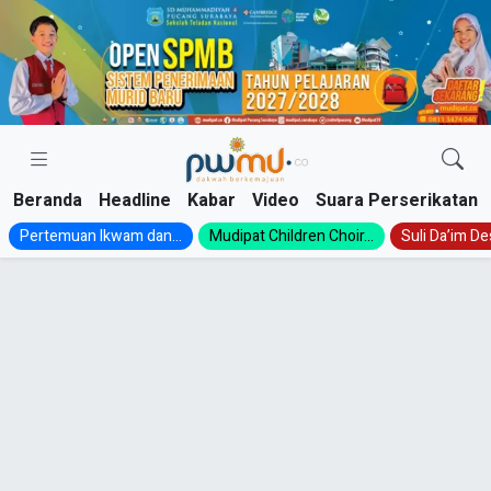
Skip
to
content
Beranda
Headline
Kabar
Video
Suara Perserikatan
Pertemuan Ikwam dan...
Mudipat Children Choir...
Suli Da’im Des