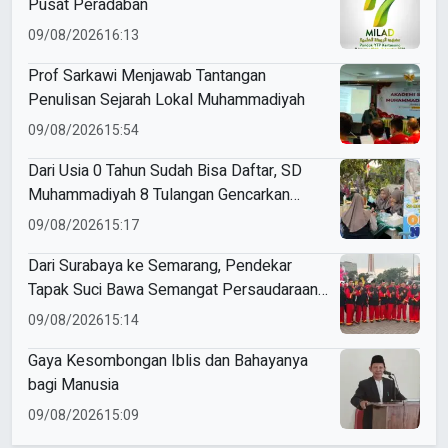
Pusat Peradaban
09/08/2026
16:13
Prof Sarkawi Menjawab Tantangan
Penulisan Sejarah Lokal Muhammadiyah
09/08/2026
15:54
Dari Usia 0 Tahun Sudah Bisa Daftar, SD
Muhammadiyah 8 Tulangan Gencarkan
SPMB
09/08/2026
15:17
Dari Surabaya ke Semarang, Pendekar
Tapak Suci Bawa Semangat Persaudaraan
di Muktamar XVI
09/08/2026
15:14
Gaya Kesombongan Iblis dan Bahayanya
bagi Manusia
09/08/2026
15:09