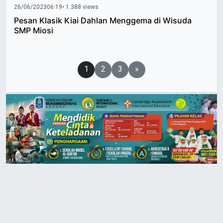
26/06/2023
06:19
• 1.388 views
Pesan Klasik Kiai Dahlan Menggema di Wisuda
SMP Miosi
Paginasi
1
2
3
»
pos