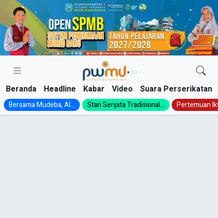
Skip
to
content
Beranda
Headline
Kabar
Video
Suara Perserikatan
Bersama Mudeba, Al...
Stan Senjata Tradisional...
Pertemuan Ik