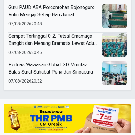
Guru PAUD ABA Percontohan Bojonegoro
Rutin Mengaji Setiap Hari Jumat
07/08/2026
20:48
Sempat Tertinggal 0-2, Futsal Smamuga
Bangkit dan Menang Dramatis Lewat Adu
Penalti
07/08/2026
20:45
Perluas Wawasan Global, SD Mumtaz
Balas Surat Sahabat Pena dari Singapura
07/08/2026
20:32