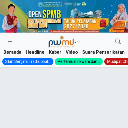
Skip
to
content
Beranda
Headline
Kabar
Video
Suara Perserikatan
Stan Senjata Tradisional...
Pertemuan Ikwam dan...
Mudipat Chil