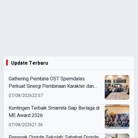
Update Terbaru
Gathering Pembina OST Spemdalas
Perkuat Sinergi Pembinaan Karakter dan
Prestasi Siswa
07/08/2026
22:07
Kontingen Terbaik Smamita Siap Berlaga di
ME Award 2026
07/08/2026
21:36
Penegak Disiplin Sekolah: Sahabat Disiplin