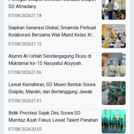
SD Almadany
07/08/2026
21:18
Siapkan Generasi Global, Smamda Perkuat
Kolaborasi Bersama Wali Murid Kelas XI
Program Internasional
07/08/2026
21:12
Alumni Al-Ishlah Sendangagung Eksis di
Muktamar ke-15 Nasyiatul Aisyiyah
Surakarta
07/08/2026
21:06
Lewat Kemahiran, SD Muwri Bentuk Siswa
Disiplin, Mandiri, dan Bertanggung Jawab
07/08/2026
21:01
Bidik Prestasi Sejak Dini, Siswa SD
Mumtaz Asah Fokus Lewat Talent Panahan
07/08/2026
20:55