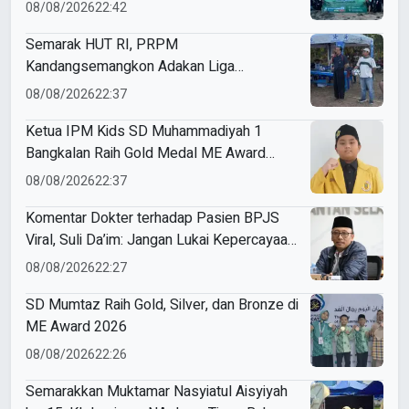
Lingkungan
08/08/2026
22:42
Semarak HUT RI, PRPM
Kandangsemangkon Adakan Liga
Kemerdekaan 2026
08/08/2026
22:37
Ketua IPM Kids SD Muhammadiyah 1
Bangkalan Raih Gold Medal ME Award
2026
08/08/2026
22:37
Komentar Dokter terhadap Pasien BPJS
Viral, Suli Da’im: Jangan Lukai Kepercayaan
Publik
08/08/2026
22:27
SD Mumtaz Raih Gold, Silver, dan Bronze di
ME Award 2026
08/08/2026
22:26
Semarakkan Muktamar Nasyiatul Aisyiyah