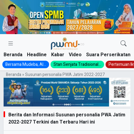
Skip
to
content
Beranda
Headline
Kabar
Video
Suara Perserikatan
Bersama Mudeba, Al...
Stan Senjata Tradisional...
Pertemuan Ik
Beranda
»
Susunan personalia PWA Jatim 2022-2027
Berita dan Informasi Susunan personalia PWA Jatim
2022-2027 Terkini dan Terbaru Hari ini