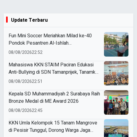
Update Terbaru
Fun Mini Soccer Meriahkan Milad ke-40
Pondok Pesantren Al-Ishlah
Sendangagung
08/08/2026
22:52
Mahasiswa KKN STAIM Paciran Edukasi
Anti-Bullying di SDN Tamanprijek, Tanamkan
Empati Sejak Dini
08/08/2026
22:51
Kepala SD Muhammadiyah 2 Surabaya Raih
Bronze Medal di ME Award 2026
08/08/2026
22:45
KKN Umla Kelompok 15 Tanam Mangrove
di Pesisir Tunggul, Dorong Warga Jaga