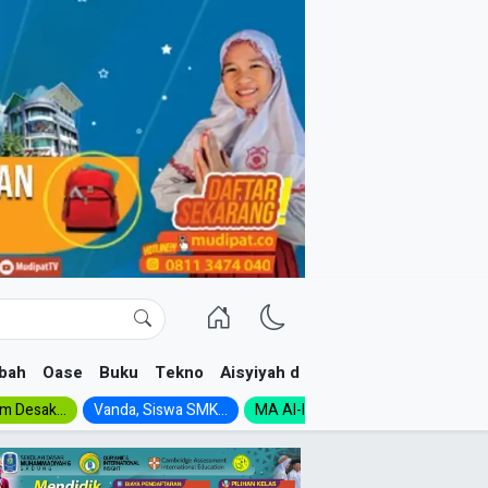
bah
Oase
Buku
Tekno
Aisyiyah dan NA
im Desak...
Vanda, Siswa SMK...
MA Al-Ishlah Gelar...
Muktamar A