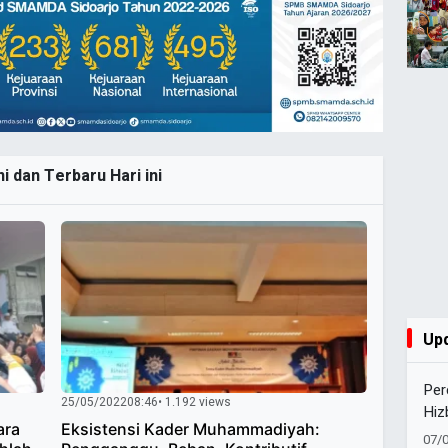
i dan Terbaru Hari ini
Up
Per
25/05/2022
08:46
• 1.192 views
Hiz
ara
Eksistensi Kader Muhammadiyah:
Muh
07/