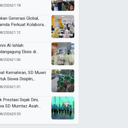
adany
08/2026
21:18
pkan Generasi Global,
mda Perkuat Kolaborasi
sama Wali Murid Kelas XI
08/2026
21:12
gram Internasional
mni Al-Ishlah
dangagung Eksis di
tamar ke-15 Nasyiatul
08/2026
21:06
yiyah Surakarta
at Kemahiran, SD Muwri
tuk Siswa Disiplin,
diri, dan Bertanggung
08/2026
21:01
wab
k Prestasi Sejak Dini,
wa SD Mumtaz Asah
us Lewat Talent Panahan
08/2026
20:55