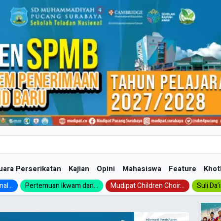
uara Perserikatan
Kajian
Opini
Mahasiswa
Feature
Khot
al...
Pertemuan Ikwam dan...
Mudipat Children Choir...
Suli Da’