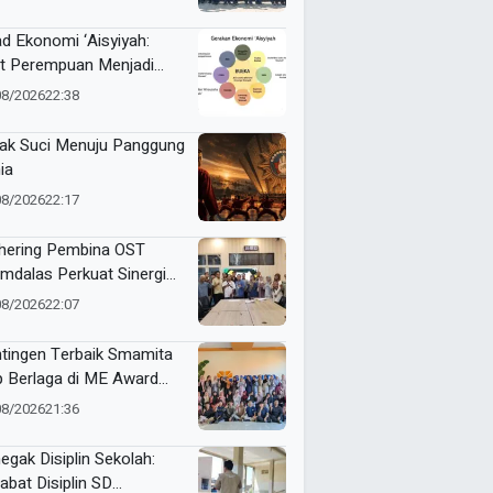
gab Pramuka Siaga
mbeng
ad Ekonomi ‘Aisyiyah:
t Perempuan Menjadi
ggerak Kemandirian
08/2026
22:38
at
ak Suci Menuju Panggung
ia
08/2026
22:17
hering Pembina OST
mdalas Perkuat Sinergi
binaan Karakter dan
08/2026
22:07
stasi Siswa
tingen Terbaik Smamita
p Berlaga di ME Award
6
08/2026
21:36
egak Disiplin Sekolah:
abat Disiplin SD