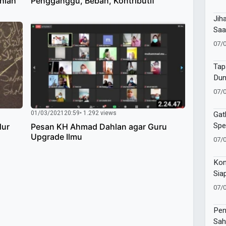
shlah
Pengganggu, Beban, Kontributif
Lat
Sa
Jih
Saa
Pen
07/
Um
Tap
Dun
07/
01/03/2021
20:59
• 1.292 views
Gat
Spe
Nur
Pesan KH Ahmad Dahlan agar Guru
Pem
Upgrade Ilmu
07/
Pre
Kon
Sia
202
07/
Pen
Sah