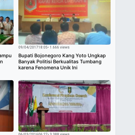
09/04/2017
18:05
• 1.666 views
Mampu
Bupati Bojonegoro Kang Yoto Ungkap
an
Banyak Politisi Berkualitas Tumbang
karena Fenomena Unik Ini
06/03/2016
06:27
• 3.388 views