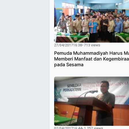
27/04/2017
16:38
• 713 views
Pemuda Muhammadiyah Harus 
Memberi Manfaat dan Kegembira
pada Sesama
02/04/2017
16:44
• 1.257 views