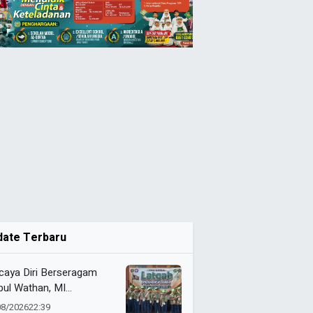
date Terbaru
caya Diri Berseragam
bul Wathan, MI
ammadiyah Resik Ikuti
08/2026
22:39