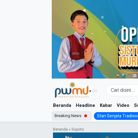
Skip
to
content
Beranda
Headline
Kabar
Video
S
Breaking News
Stan Senjata Tradision
Beranda
»
Suyoto