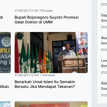
Alm
07/
27/09/2017
11:55
• 754 views
Sia
di
Bupati Bojonegoro Suyoto Promosi
Sma
Gelar Doktor di UMM
Ber
07/
Pro
Alu
Sen
Muk
07/
Ais
Lew
Ben
Man
07/
21/06/2017
12:54
• 1.164 views
Ja
Benarkah Umat Islam Itu Semakin
Bidi
dikan
Bersatu Jika Mendapat Tekanan?
Sis
Fok
07/