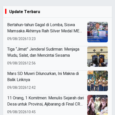
Update Terbaru
Bertahun-tahun Gagal di Lomba, Siswa
Mamsaka Akhirnya Raih Silver Medal ME
Awards 2026
09/08/2026
13:23
Tiga “Jimat” Jenderal Sudirman: Menjaga
Wudu, Salat, dan Mencintai Sesama
09/08/2026
12:56
Mars SD Muwri Diluncurkan, Ini Makna di
Balik Liriknya
09/08/2026
12:42
11 Orang, 1 Komitmen: Menulis Sejarah dari
Desa untuk Provinsi, Ajibarang di Final CRM
2026
09/08/2026
10:45