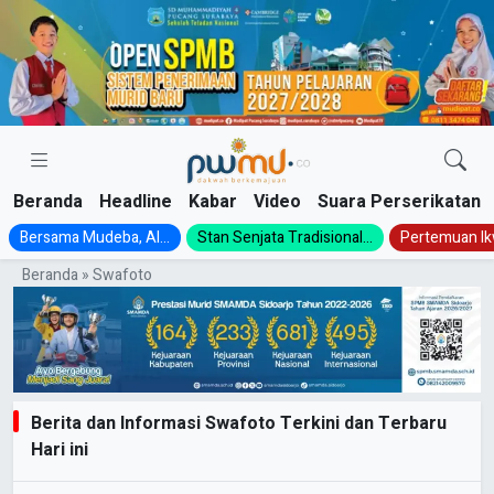
Skip
to
content
Beranda
Headline
Kabar
Video
Suara Perserikatan
Bersama Mudeba, Al...
Stan Senjata Tradisional...
Pertemuan Ik
Beranda
»
Swafoto
Berita dan Informasi Swafoto Terkini dan Terbaru
Hari ini