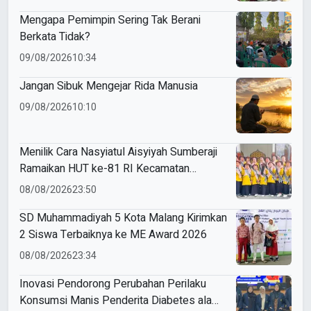
Mengapa Pemimpin Sering Tak Berani
Berkata Tidak?
09/08/2026
10:34
Jangan Sibuk Mengejar Rida Manusia
09/08/2026
10:10
Menilik Cara Nasyiatul Aisyiyah Sumberaji
Ramaikan HUT ke-81 RI Kecamatan
Sukodadi
08/08/2026
23:50
SD Muhammadiyah 5 Kota Malang Kirimkan
2 Siswa Terbaiknya ke ME Award 2026
08/08/2026
23:34
Inovasi Pendorong Perubahan Perilaku
Konsumsi Manis Penderita Diabetes ala